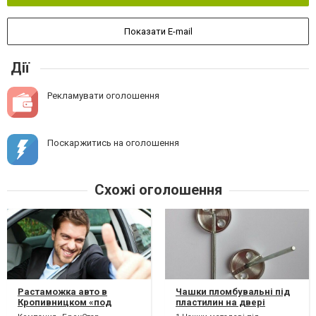
Показати E-mail
Дії
Рекламувати оголошення
Поскаржитись на оголошення
Схожі оголошення
Растаможка авто в
Чашки пломбувальні під
Кропивницком «под
пластилин на двері
ключ»
приміщень, сейфів.