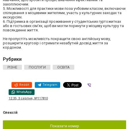
захоплюючим.
5. Можливості для практики мови поза учбовим класом, включаючи
спілкування з місцевими жителями, участь у культурних заходах та
екскурсіях.
6. Підтримка в організації проживання у студентських гуртожитках
або в гостьових сім'ях, щоб ви могли поринути у місцеву культуру та
повсякденне життя.
Не пропустіть можливість покращити свою англійську мову,
розширити кругозір і отримати незабутній досвід життя за
кордоном.
Рубрики
РІЗНЕ
ПОСЛУГИ
ОСВІТА
Reddit
Telegram
Viber
WhatsApp
12:35, 3 серпня, №117810
Олексій
Показати номер