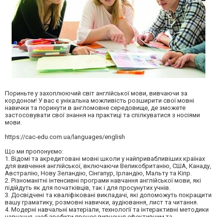
Пориньте у захоплюючий світ англійської мови, вивчаючи за
кордоном! У вас є унікальна можливість розширити свої мовні
навички та поринути в англомовне середовище, де зможете
застосовувати свої знання на практиці та спілкуватися з носіями
мови.
https://cac-edu.com.ua/languages/english
Що ми пропонуємо:
1. Відомі та акредитовані мовні школи у найпривабливіших країнах
для вивчення англійської, включаючи Великобританію, США, Канаду,
Австралію, Нову Зеландію, Сінгапур, Ірландію, Мальту та Кіпр.
2. Різноманітні інтенсивні програми навчання англійської мови, які
підійдуть як для початківців, так і для просунутих учнів.
3. Досвідчені та кваліфіковані викладачі, які допоможуть покращити
вашу граматику, розмовні навички, аудіювання, лист та читання.
4. Модерні навчальні матеріали, технології та інтерактивні методики
навчання, щоб зробити процес вивчення ефективним та