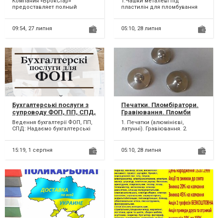
Компания «БрокСтар»
1.Чашки металеві під
Капсули часу, тубуси
предоставляет полный
пластилін для пломбування
металеві для зберігання
комплекс услуг по
дверей приміщень, сейфів. 2.
ключів.
таможенному оформлению
Чашки язичкові для опе...
легковых, грузовы...
09:54,
27 липня
05:10,
28 липня
Бухгалтерські послуги з
Печатки. Пломбіратори.
супроводу ФОП, ПП, СПД,
Гравіювання. Пломби
підприємців. Онлайн.
свинцеві. Дріт
Ведення бухгалтерії ФОП, ПП,
1. Печатки (алюмінієві,
пломбувальний.
СПД: Надаємо бухгалтерські
латунні). Гравіювання. 2.
послуги з ведення та
Пломбіратори для
здавання звітів для при...
пломбування свинцевими
пломба...
15:19,
1 серпня
05:10,
28 липня