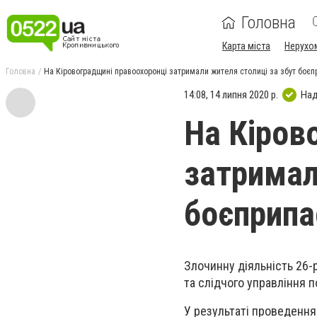
Головна
Карта міста
Нерухо
Головна
На Кіровоградщині правоохоронці затримали жителя столиці за збут боєп
14:08, 14 липня 2020 р.
Над
На Кіров
затримал
боєприпа
Злочинну діяльність 26-
та слідчого управління п
У результаті проведення