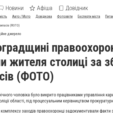
Новини
Афіша
Довідник
мість
Авто / Мото
Довідкова
Фотозвіти
Експерти міста
Пита
рипасів (ФОТО)
ійне джерело
оградщині правоохоро
и жителя столиці за з
сів (ФОТО)
річного чоловіка було викрито працівниками управління ка
оліції області, під процесуальним керівництвом прокуратур
 комплексу заходів правоохоронці задокументували факти 