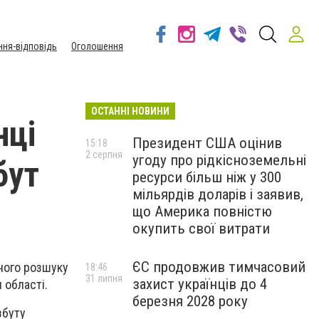
ння-відповідь
Оголошення
ОСТАННІ НОВИНИ
нці
Президент США оцінив
15:18
2 серпня
угоду про рідкісноземельні
бут
ресурси більш ніж у 300
мільярдів доларів і заявив,
що Америка повністю
окупить свої витрати
ЄС продовжив тимчасовий
рного розшуку
18:46
31 липня
захист українців до 4
и області.
березня 2028 року
збуту