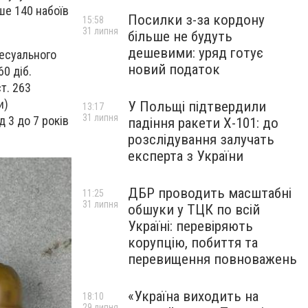
ше 140 набоїв
Посилки з-за кордону
15:58
31 липня
більше не будуть
дешевими: уряд готує
цесуального
новий податок
0 діб.
т. 263
и)
У Польщі підтвердили
13:17
31 липня
 3 до 7 років
падіння ракети Х-101: до
розслідування залучать
експерта з України
ДБР проводить масштабні
11:25
31 липня
обшуки у ТЦК по всій
Україні: перевіряють
корупцію, побиття та
перевищення повноважень
«Україна виходить на
18:10
29 липня