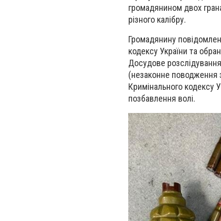
громадянином двох гранат
різного калібру.
Громадянину повідомлено
кодексу України та обран
Досудове розслідування 
(незаконне поводження 
Кримінального кодексу Ук
позбавлення волі.