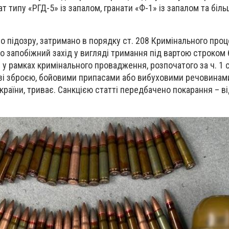
 типу «РГД-5» із запалом, гранати «Ф-1» із запалом та біль
 підозру, затримано в порядку ст. 208 Кримінального про
о запобіжний захід у вигляді тримання під вартою строком 6
у рамках кримінального провадження, розпочатого за ч. 1 с
зі зброєю, бойовими припасами або вибуховими речовинам
раїни, триває. Санкцією статті передбачено покарання – від