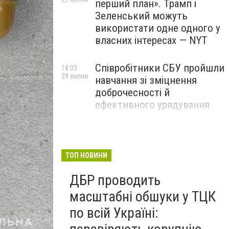
перший план». Трамп і
Зеленський можуть
використати одне одного у
власних інтересах — NYT
Співробітники СБУ пройшли
18:03
29 липня
навчання зі зміцнення
доброчесності й
ефективного урядування
Іран намагався раптово
16:00
29 липня
атакувати американські
війська: у CENTCOM
ТОП НОВИНИ
заявили про перехоплення
ДБР проводить
всіх ракет
масштабні обшуки у ТЦК
по всій Україні: