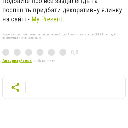
Подбайте про все заздалегідь та
поспішіть придбати декоративну ялинку
на сайті -
My Present.
Якщо ви помітили помилку, виділіть необхідний текст і натисніть Ctrl + Enter, щоб
повідомити про це редакцію
0,0
Авторизуйтесь
, щоб оцінити