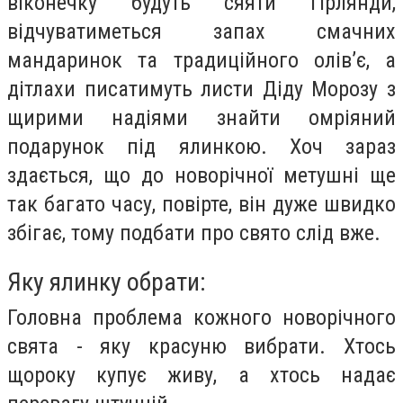
віконечку будуть сяяти гірлянди,
відчуватиметься запах смачних
мандаринок та традиційного олів’є, а
дітлахи писатимуть листи Діду Морозу з
щирими надіями знайти омріяний
подарунок під ялинкою. Хоч зараз
здається, що до новорічної метушні ще
так багато часу, повірте, він дуже швидко
збігає, тому подбати про свято слід вже.
Яку ялинку обрати:
Головна проблема кожного новорічного
свята - яку красуню вибрати. Хтось
щороку купує живу, а хтось надає