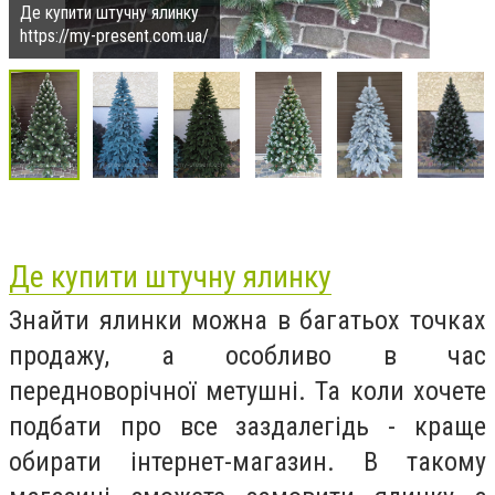
Де купити штучну ялинку
https://my-present.com.ua/
Де купити штучну
ялинку
Знайти ялинки можна в багатьох точках
продажу, а особливо в час
передноворічної метушні. Та коли хочете
подбати про все заздалегідь - краще
обирати інтернет-магазин. В такому