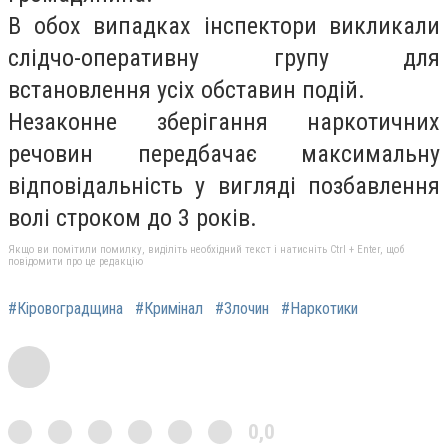
В обох випадках інспектори викликали
слідчо-оперативну групу для
встановлення усіх обставин подій.
Незаконне зберігання наркотичних
речовин передбачає максимальну
відповідальність у вигляді позбавлення
волі строком до 3 років.
Якщо ви помітили помилку, виділіть необхідний текст і натисніть Ctrl + Enter, щоб
повідомити про це редакцію
#Кіровоградщина
#Кримінал
#Злочин
#Наркотики
0,0