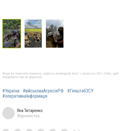
Якщо ви помітили помилку, виділіть необхідний текст і натисніть Ctrl + Enter, щоб
повідомити про це редакцію
#Україна
#військоваАгресіяРФ
#ГенштабЗСУ
#оперативнаІнформація
Яна Титаренко
Журналістка