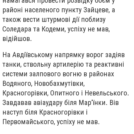
намагався провести розвідку боєм у
районі населеного пункту Зайцеве, а
також вести штурмові дії поблизу
Соледара та Кодеми, успіху не мав,
відійшов.
На Авдіївському напрямку ворог задіяв
танки, ствольну артилерію та реактивні
системи залпового вогню в районах
Водяного, Новобахмутівки,
Красногорівки, Опитного і Невельського.
Завдавав авіаудару біля Мар’їнки. Вів
наступ біля Красногорівки і
Первомайського, успіху не мав.