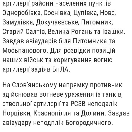
артилерії райони населених пунктів
Одноробівка, Соснівка, Цупівка, Нове,
Замулівка, Докучаєвське, Питомник,
Старий Салтів, Велика Рогань та Івашки.
Завдав авіаударів біля Питомника та
Мосьпанового. Для розвідки позицій
наших військ та коригування вогню
артилерії задіяв БпЛА.
На Слов’янському напрямку противник
здійснював вогневе ураження із танків,
ствольної артилерії та РСЗВ неподалік
Норцівки, Краснопілля та Долини. Завдав
авіаудару неподплік Богородичного.