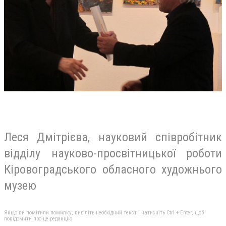
Леся Дмітрієва, науковий співробітник
відділу науково-просвітницької роботи
Кіровоградського обласного художнього
музею
Якщо ви помітили помилку, виділіть необхідний текст і натисніть Ctrl + Enter, щоб
повідомити про це редакцію