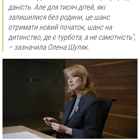
даність. Але для тисяч дітей, які
залишилися без родини, це шанс
отримати новий початок, шанс на
дитинство, де є турбота, а не самотність",
– зазначила Олена Шуляк.