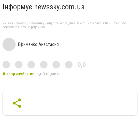
Інформує newssky.com.ua
Якщо ви помітили помилку, виділіть необхідний текст і натисніть Ctrl + Enter, щоб
повідомити про це редакцію
Ефименко Анастасия
0,0
Авторизуйтесь
, щоб оцінити