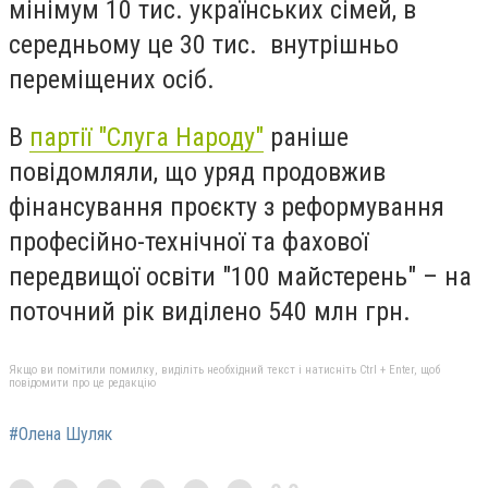
мінімум 10 тис. українських сімей, в
середньому це 30 тис. внутрішньо
переміщених осіб.
В
партії "Слуга Народу"
раніше
повідомляли, що уряд продовжив
фінансування проєкту з реформування
професійно-технічної та фахової
передвищої освіти "100 майстерень" – на
поточний рік виділено 540 млн грн.
Якщо ви помітили помилку, виділіть необхідний текст і натисніть Ctrl + Enter, щоб
повідомити про це редакцію
#Олена Шуляк