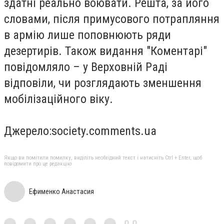
здатні реально воювати. Решта, за його
словами, після примусового потрапляння
в армію лише поповнюють ряди
дезертирів. Також видання "Коментарі"
повідомляло – у Верховній Раді
відповіли, чи розглядають зменшення
мобілізаційного віку.
Джерело:society.comments.ua
Якщо ви помітили помилку, виділіть необхідний текст і натисніть Ctrl + Enter, щоб
повідомити про це редакцію
Ефименко Анастасия
0,0