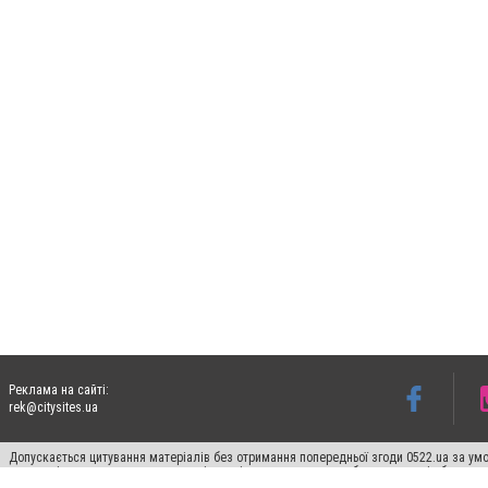
Реклама на сайті:
rek@citysites.ua
Допускається цитування матеріалів без отримання попередньої згоди 0522.ua за умо
систем гіперпосилання на цитовані статті не нижче другого абзацу в тексті або в я