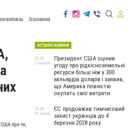
ння-відповідь
Оголошення
ОСТАННІ НОВИНИ
А,
Президент США оцінив
15:18
2 серпня
угоду про рідкісноземельні
на
ресурси більш ніж у 300
мільярдів доларів і заявив,
них
що Америка повністю
окупить свої витрати
ЄС продовжив тимчасовий
18:46
31 липня
захист українців до 4
березня 2028 року
 США про те,