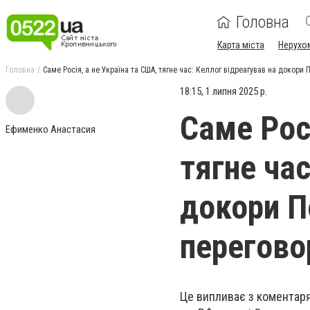
Головна
Карта міста
Нерухо
Головна
Саме Росія, а не Україна та США, тягне час: Келлог відреагував на докори
18:15, 1 липня 2025 р.
Саме Росі
Ефименко Анастасия
тягне час
докори П
перегово
Це випливає з коментаря