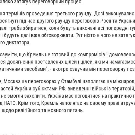
сіляко затягує переговорний процес.
ння термінів проведення третього раунду. Досі виконувалися
осягнуті під час другого раунду переговорів Росії та України
далі треба збиратися, коли будуть виконані всі попередні гу
і будуть далі вже обговорювати. Тут ніхто нічого не затягує
го диктатора.
озуміти, що Кремль не готовий до компромісів і домовлено
ся досягнення поставлених цілей і цілей, які ми намагаємо
атичними засобами", - вкотре озвучив він переговорну поз
, Москва на переговорах у Стамбулі наполягає на міжнарод
стей України суб'єктами РФ, виведенні військ із територій,
ї не змогли захопити. Україна має погодитися на практично 
д НАТО. Крім того, Кремль наполягає на своєму праві втруч
 щодо релігійного та мовного питань.