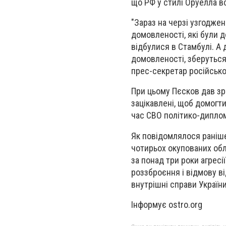
що РФ у стилі Оруелла в
"Зараз на черзі узгодже
домовленості, які були д
відбулися в Стамбулі. А 
домовленості, зберуться 
прес-секретар російсько
При цьому Пєсков дав зр
зацікавлені, щоб домогти
час СВО політико-диплом
Як повідомлялося раніше
чотирьох окупованих обла
за понад три роки агресі
роззброєння і відмову ві
внутрішні справи України
Інформує ostro.org