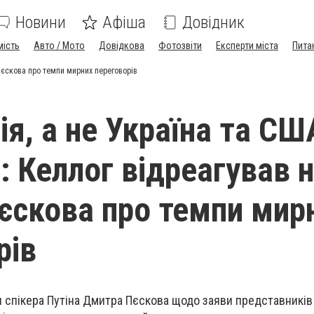
Новини
Афіша
Довідник
мість
Авто / Мото
Довідкова
Фотозвіти
Експерти міста
Пита
 Пєскова про темпи мирних переговорів
я, а не Україна та СШ
: Келлог відреагував 
єскова про темпи мир
рів
 спікера Путіна Дмитра Пєскова щодо заяви представників