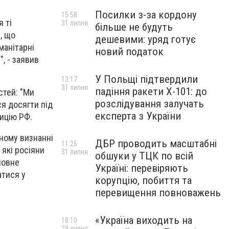
Посилки з-за кордону
15:58
 ті
31 липня
більше не будуть
, що
дешевими: уряд готує
манітарні
новий податок
", - заявив
У Польщі підтвердили
13:17
31 липня
падіння ракети Х-101: до
стей: "Ми
розслідування залучать
ся досягти під
експерта з України
ицію РФ.
ному визнанні
ДБР проводить масштабні
11:25
 які росіяни
31 липня
обшуки у ТЦК по всій
повне
Україні: перевіряють
атися у
корупцію, побиття та
перевищення повноважень
«Україна виходить на
18:10
29 липня