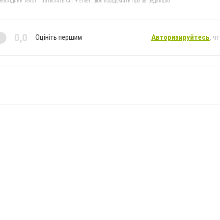
бхідний текст і натисніть Ctrl + Enter, щоб повідомити про це редакцію
0,0
Оцініть першим
Авторизируйтесь
, ч