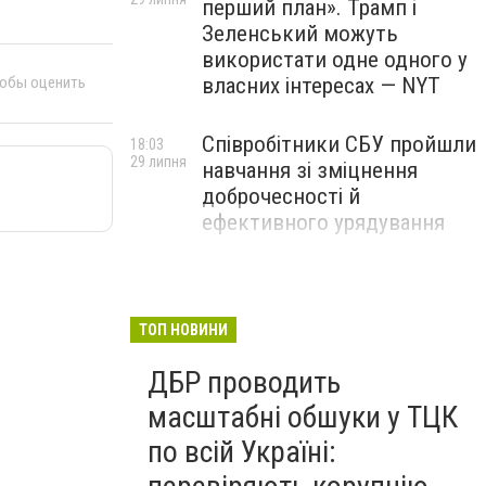
перший план». Трамп і
Зеленський можуть
використати одне одного у
власних інтересах — NYT
тобы оценить
Співробітники СБУ пройшли
18:03
29 липня
навчання зі зміцнення
доброчесності й
ефективного урядування
Іран намагався раптово
16:00
29 липня
атакувати американські
війська: у CENTCOM
ТОП НОВИНИ
заявили про перехоплення
ДБР проводить
всіх ракет
масштабні обшуки у ТЦК
по всій Україні: