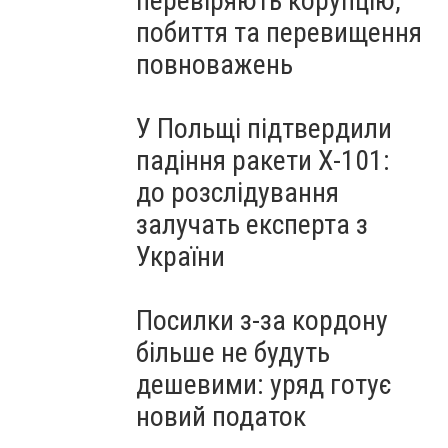
перевіряють корупцію,
побиття та перевищення
повноважень
У Польщі підтвердили
падіння ракети Х-101:
до розслідування
залучать експерта з
України
Посилки з-за кордону
більше не будуть
дешевими: уряд готує
новий податок