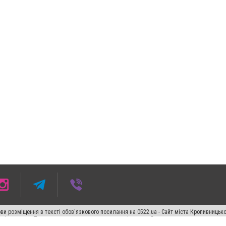
ви розміщення в тексті обов'язкового посилання на 0522.ua - Сайт міста Кропивницьк
кості джерела. Порушення виняткових прав переслідується Законом.