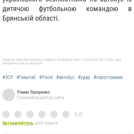
дитячою футбольною командою в
Брянській області.
Якщо ви помітили помилку, виділіть необхідний текст і натисніть Ctrl + Enter, щоб
повідомити про це редакцію
#ЗСУ
#Генштаб
#Росія
#автобус
#удар
#спростування
Роман Лазоренко
Головний редактор сайту
0,0
Авторизуйтесь
, щоб оцінити