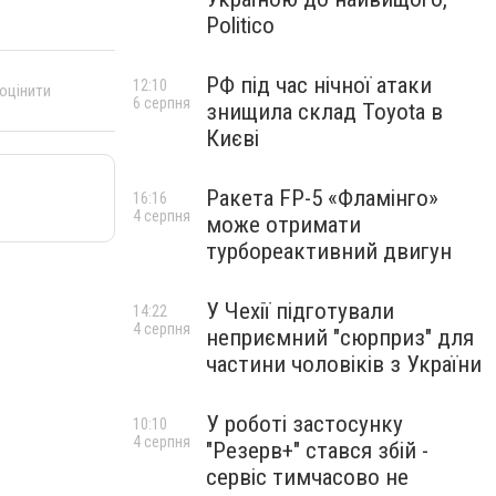
Politico
РФ під час нічної атаки
12:10
 оцінити
6 серпня
знищила склад Toyota в
Києві
Ракета FP-5 «Фламінго»
16:16
4 серпня
може отримати
турбореактивний двигун
У Чехії підготували
14:22
4 серпня
неприємний "сюрприз" для
частини чоловіків з України
У роботі застосунку
10:10
4 серпня
"Резерв+" стався збій -
сервіс тимчасово не