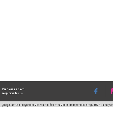
Реклама на сайті:
rek@citysites.ua
Допускається цитування матеріалів без отримання попередньої згоди 0522.ua за умо
систем гіперпосилання на цитовані статті не нижче другого абзацу в тексті або в я