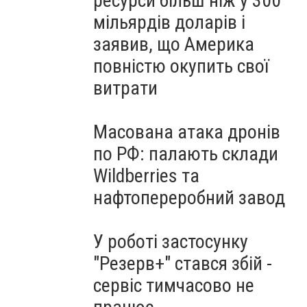
ресурси більш ніж у 300
мільярдів доларів і
заявив, що Америка
повністю окупить свої
витрати
Масована атака дронів
по РФ: палають склади
Wildberries та
нафтопереробний завод
У роботі застосунку
"Резерв+" стався збій -
сервіс тимчасово не