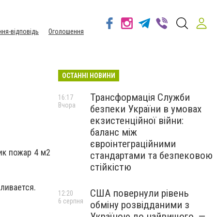
ння-відповідь
Оголошення
ОСТАННІ НОВИНИ
Трансформація Служби
16:17
Вчора
безпеки України в умовах
екзистенційної війни:
баланс між
євроінтеграційними
ик пожар 4 м2
стандартами та безпековою
стійкістю
ливается.
США повернули рівень
12:20
6 серпня
обміну розвідданими з
Україною до найвищого, —