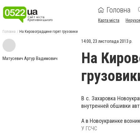
Головна
Карта міста
Нерухо
Головна
На Кировоградщине горят грузовики
14:00, 23 листопада 2013 р.
На Киров
Матусевич Артур Вадимович
грузовик
В с. Захаровка Новоукр
внутренней обшивки авт
А в Новоукраинке возни
У ГСЧС