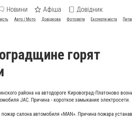
Новини
Афіша
Довідник
мість
Авто / Мото
Довідкова
Фотозвіти
Експерти міста
Пита
оградщине горят
и
аинского района на автодороге Кировоград-Платоново возн
омобиля JAC. Причина - короткое замыкание электросети.
к пожар салона автомобиля «MAN». Причина пожара устанав