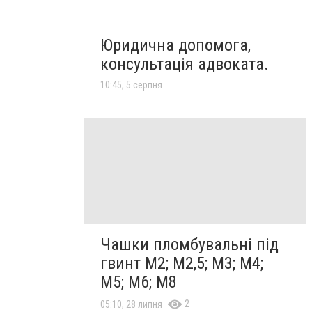
Юридична допомога,
консультація адвоката.
10:45, 5 серпня
Чашки пломбувальні під
гвинт М2; М2,5; М3; М4;
М5; М6; М8
2
05:10, 28 липня