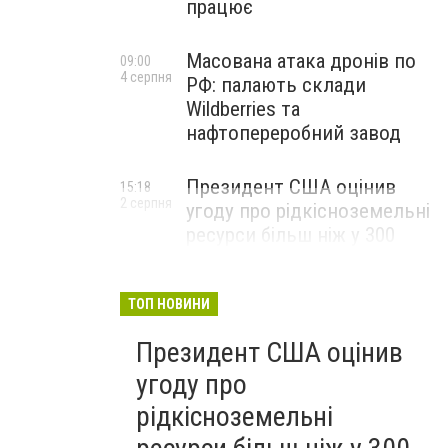
працює
Масована атака дронів по
09:00
4 серпня
РФ: палають склади
Wildberries та
нафтопереробний завод
Президент США оцінив
15:18
2 серпня
угоду про рідкісноземельні
ресурси більш ніж у 300
мільярдів доларів і заявив,
що Америка повністю
окупить свої витрати
ТОП НОВИНИ
Президент США оцінив
угоду про
рідкісноземельні