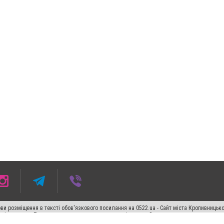
ви розміщення в тексті обов'язкового посилання на 0522.ua - Сайт міста Кропивницьк
кості джерела. Порушення виняткових прав переслідується Законом.