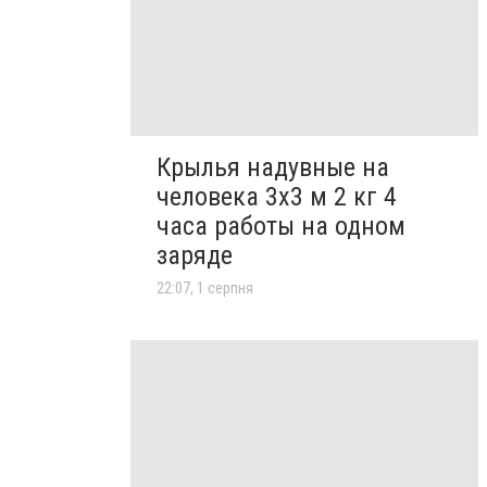
Крылья надувные на
человека 3х3 м 2 кг 4
часа работы на одном
заряде
22:07, 1 серпня