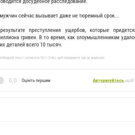
проводится досудебное расследование.
 мужчин сейчас вызывает даже не тюремный срок....
езультате преступления ущербов, которые придется
иллиона гривен. В то время, как злоумышленникам удало
их деталей всего 10 тысяч.
бхідний текст і натисніть Ctrl + Enter, щоб повідомити про це редакцію
0,0
Оцініть першим
Авторизуйтесь
, щоб