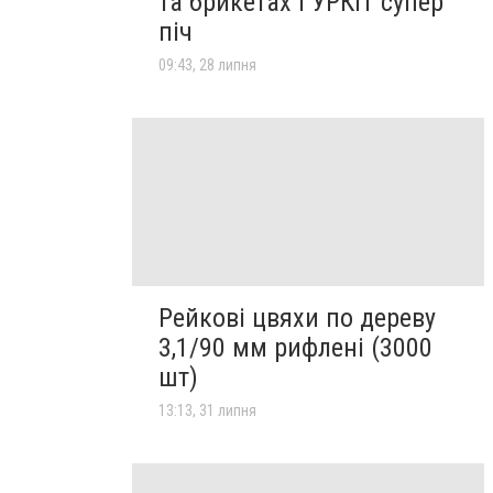
та брикетах ГУРКІТ супер
піч
09:43, 28 липня
Рейкові цвяхи по дереву
3,1/90 мм рифлені (3000
шт)
13:13, 31 липня