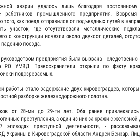
ожной аварии удалось лишь благодаря постоянному
е работников промышленного предприятия. Вовремя
о того, как поезд отправился от подъездных путей в напр
ить участок, где отсутствовали металлические подкл
его с конструкции исчезли около двухсот деталей, отсут
 падению поезда.
 руководством предприятия была вызвана следственно -
го РО УМВД. Правоохранители открыли по факту кра
поиски подозреваемых.
й работы стало задержание двух кировоградцев, которы
ростной разборке железнодорожного полотна.
ков от 28-ми до 29-ти лет. Оба ранее привлекались
огичные преступления, а один из них за кражи с железной 
 эпизодах преступной деятельности, - рассказыва
Д Украины в Кировоградской области Андрей Бензар. Ли