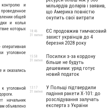
 контролю и
мільярдів доларів і заявив,
 проведенное
що Америка повністю
авлении общей
окупить свої витрати
адки и колья
ствие которых
ЄС продовжив тимчасовий
18:46
31 липня
захист українців до 4
березня 2028 року
 оперативная
жи уголовное
Посилки з-за кордону
15:58
31 липня
більше не будуть
дешевими: уряд готує
е и оказались
новий податок
У Польщі підтвердили
 к уголовной
13:17
31 липня
падіння ракети Х-101: до
дороги.
розслідування залучать
ет начальник
експерта з України
цам объявлено