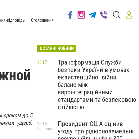
ння-відповідь
Оголошення
ОСТАННІ НОВИНИ
Трансформація Служби
16:17
безпеки України в умовах
ожной
екзистенційної війни:
баланс між
євроінтеграційними
стандартами та безпековою
стійкістю
ы сроком до 5
ниями ущерб,
Президент США оцінив
15:18
2 серпня
угоду про рідкісноземельні
ресурси більш ніж у 300