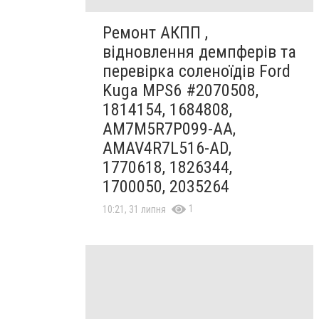
Ремонт АКПП ,
відновлення демпферів та
перевірка соленоїдів Ford
Kuga MPS6 #2070508,
1814154, 1684808,
AM7M5R7P099-AA,
AMAV4R7L516-AD,
1770618, 1826344,
1700050, 2035264
1
10:21, 31 липня