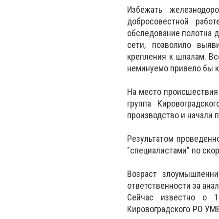
Избежать железнодор
добросовестной работ
обследование полотна д
сети, позволило выяв
крепления к шпалам. Вс
неминуемо привело бы к
На место происшествия
группа Кировоградско
производство и начали 
Результатом проведенно
"специалистами" по ско
Возраст злоумышленни
ответственности за анал
Сейчас известно о 17
Кировоградского РО УМВ