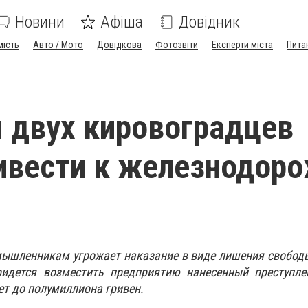
Новини
Афіша
Довідник
мість
Авто / Мото
Довідкова
Фотозвіти
Експерти міста
Пита
 двух кировоградцев
ивести к железнодор
мышленникам угрожает наказание в виде лишения свобод
ридется возместить предприятию нанесенный преступле
ет до полумиллиона гривен.