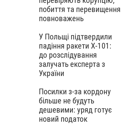
перевіряють корупцію,
побиття та перевищення
повноважень
У Польщі підтвердили
падіння ракети Х-101:
до розслідування
залучать експерта з
України
Посилки з-за кордону
більше не будуть
дешевими: уряд готує
новий податок