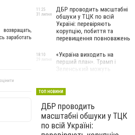
ДБР проводить масштабні
11:25
31 липня
обшуки у ТЦК по всій
Україні: перевіряють
 возвращать,
корупцію, побиття та
сь заработать
перевищення повноважень
«Україна виходить на
18:10
29 липня
перший план». Трамп і
Зеленський можуть
використати одне одного у
 оцінити
власних інтересах — NYT
ТОП НОВИНИ
Співробітники СБУ пройшли
18:03
ДБР проводить
29 липня
навчання зі зміцнення
доброчесності й
масштабні обшуки у ТЦК
ефективного урядування
по всій Україні: