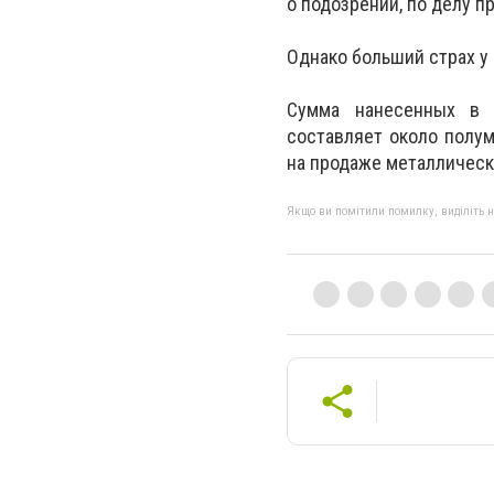
о подозрении, по делу 
Однако больший страх у
Сумма нанесенных в р
составляет около полум
на продаже металлическ
Якщо ви помітили помилку, виділіть нео