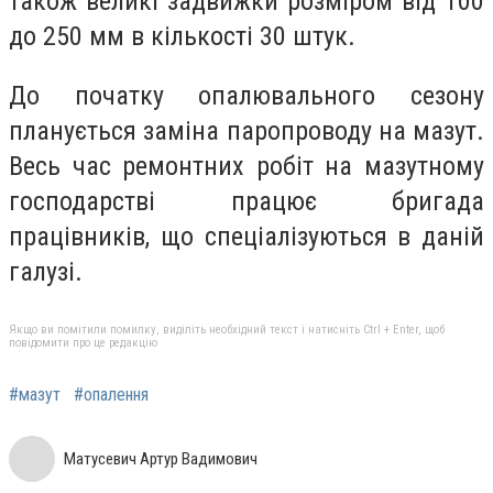
також великі задвижки розміром від 100
до 250 мм в кількості 30 штук.
До початку опалювального сезону
планується заміна паропроводу на мазут.
Весь час ремонтних робіт на мазутному
господарстві працює бригада
працівників, що спеціалізуються в даній
галузі.
Якщо ви помітили помилку, виділіть необхідний текст і натисніть Ctrl + Enter, щоб
повідомити про це редакцію
#мазут
#опалення
Матусевич Артур Вадимович