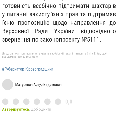
готовність всебічно підтримати шахтарів
у питанні захисту їхніх прав та підтримав
їхню пропозицію щодо направлення до
Верховної Ради України відповідного
звернення по законопроекту №5111.
Якщо ви помітили помилку, виділіть необхідний текст і натисніть Ctrl + Enter, щоб
повідомити про це редакцію
#Губернатор Кіровоградщини
Матусевич Артур Вадимович
0,0
Авторизуйтесь
, щоб оцінити