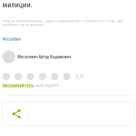
милиции.
Якщо ви помітили помилку, виділіть необхідний текст і натисніть Ctrl + Enter, щоб
повідомити про це редакцію
#ограбил
Матусевич Артур Вадимович
0,0
Авторизуйтесь
, щоб оцінити