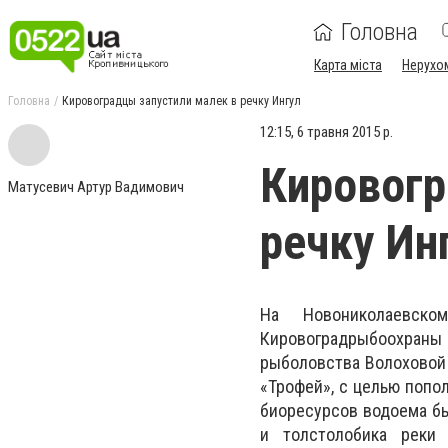
Головна
Карта міста
Нерухо
Головна
Кировоградцы запустили малек в речку Ингул
12:15, 6 травня 2015 р.
Кировогр
Матусевич Артур Вадимович
речку Ин
На Новониколаевск
Кировоградрыбоохран
рыболовства Волоховой 
«Трофей», с целью попо
биоресурсов водоема бы
и толстолобика реки 