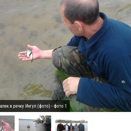
лек в речку Ингул (фото) - фото 1