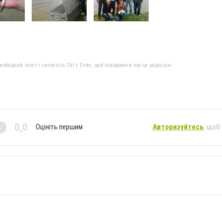
бхідний текст і натисніть Ctrl + Enter, щоб повідомити про це редакцію
0,0
Оцініть першим
Авторизуйтесь
, щоб