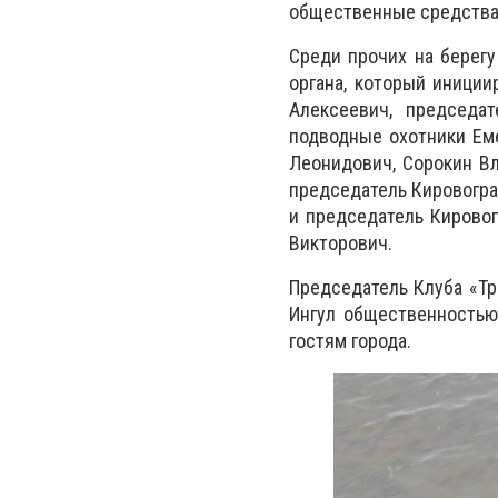
общественные средства
Среди прочих на берег
органа, который иниции
Алексеевич, председа
подводные охотники Ем
Леонидович, Сорокин Вл
председатель Кировогра
и председатель Кирово
Викторович.
Председатель Клуба «Тр
Ингул общественностью
гостям города.