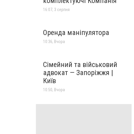
комплектуючі Компанія
16:07, 3 серпня
Оренда маніпулятора
10:36, Вчора
Сімейний та військовий
адвокат — Запоріжжя |
Київ
10:50, Вчора