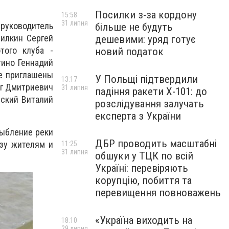
Посилки з-за кордону
15:58
31 липня
 руководитель
більше не будуть
Силкин Сергей
дешевими: уряд готує
того клуба -
новий податок
тино Геннадий
же приглашены
У Польщі підтвердили
13:17
ег Дмитриевич
31 липня
падіння ракети Х-101: до
нский Виталий
розслідування залучать
експерта з України
рыбление реки
ДБР проводить масштабні
зу жителям и
11:25
31 липня
обшуки у ТЦК по всій
Україні: перевіряють
корупцію, побиття та
перевищення повноважень
«Україна виходить на
18:10
29 липня