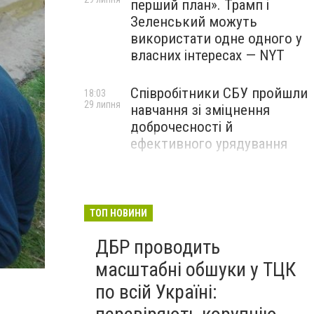
перший план». Трамп і
Зеленський можуть
використати одне одного у
власних інтересах — NYT
Співробітники СБУ пройшли
18:03
29 липня
навчання зі зміцнення
доброчесності й
ефективного урядування
Іран намагався раптово
16:00
29 липня
атакувати американські
війська: у CENTCOM
ТОП НОВИНИ
заявили про перехоплення
ДБР проводить
всіх ракет
Кировоградцы запустили малек в речку Ингул (фот
масштабні обшуки у ТЦК
по всій Україні: