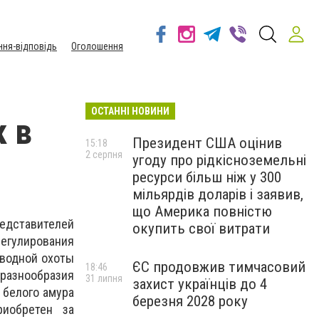
ння-відповідь
Оголошення
ОСТАННІ НОВИНИ
 в
Президент США оцінив
15:18
2 серпня
угоду про рідкісноземельні
ресурси більш ніж у 300
мільярдів доларів і заявив,
що Америка повністю
ставителей
окупить свої витрати
гулирования
дводной охоты
ЄС продовжив тимчасовий
18:46
 разнообразия
31 липня
захист українців до 4
 белого амура
березня 2028 року
риобретен за