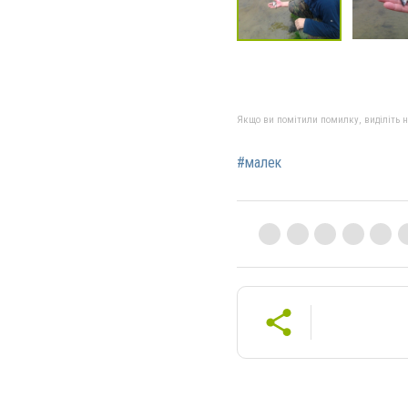
Якщо ви помітили помилку, виділіть нео
#малек