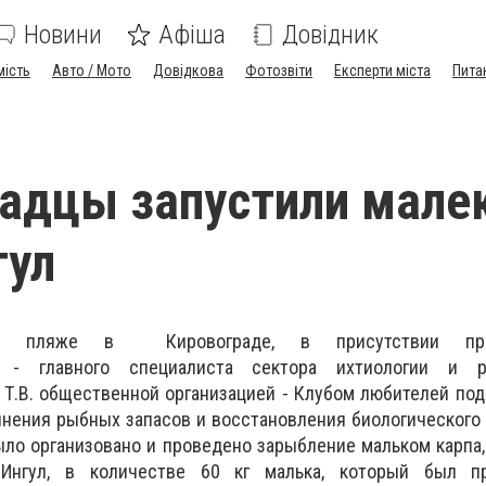
Новини
Афіша
Довідник
мість
Авто / Мото
Довідкова
Фотозвіти
Експерти міста
Пита
адцы запустили малек
гул
ом пляже в Кировограде, в присутствии пред
ы - главного специалиста сектора ихтиологии и ре
Т.В. общественной организацией - Клубом любителей по
лнения рыбных запасов и восстановления биологического
ло организовано и проведено зарыбление мальком карпа,
Ингул, в количестве 60 кг малька, который был п