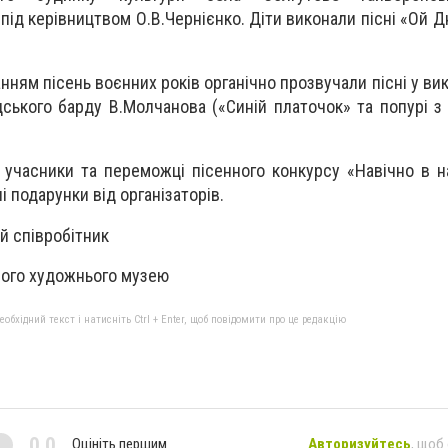
 під керівництвом О.В.Чернієнко. Діти виконали пісні «Ой Д
нням пісень воєнних років органічно прозвучали пісні у ви
дського барду В.Молчанова («Синій платочок» та попурі з
 учасники та переможці пісенного конкурсу «Навічно в 
і подарунки від організаторів.
й співробітник
ного художнього музею
бхідний текст і натисніть Ctrl + Enter, щоб повідомити про це редакцію
0,0
Оцініть першим
Авторизуйтесь
, щоб