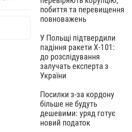
перевіряють корупцію,
побиття та перевищення
повноважень
У Польщі підтвердили
падіння ракети Х-101:
до розслідування
залучать експерта з
України
Посилки з-за кордону
більше не будуть
дешевими: уряд готує
новий податок