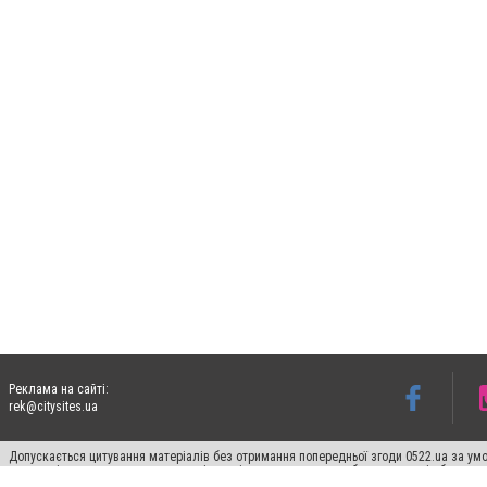
Реклама на сайті:
rek@citysites.ua
Допускається цитування матеріалів без отримання попередньої згоди 0522.ua за умо
систем гіперпосилання на цитовані статті не нижче другого абзацу в тексті або в я