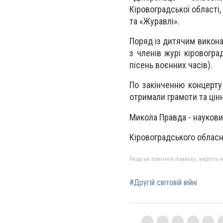
Кіровоградської області,
та «Журавлі».
Поряд із дитячим викона
з членів журі кіровогра
пісень воєнних часів).
По закінченню концерту
отримали грамоти та цінн
Микола Правда - наукови
Кіровоградського облас
Якщо ви помітили помилку, виділіть нео
#Другій світовій війні