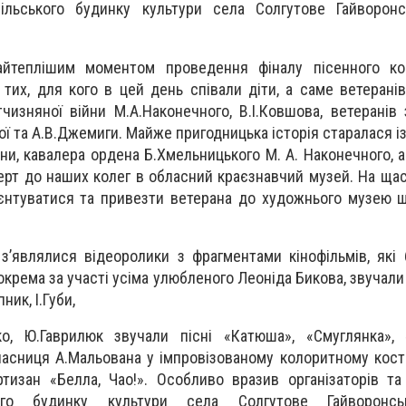
льського будинку культури села Солгутове Гайворонс
айтеплішим моментом проведення фіналу пісенного ко
 тих, для кого в цей день співали діти, а саме ветеранів
тчизняної війни М.А.Наконечного, В.І.Ковшова, ветеранів
ої та А.В.Джемиги. Майже пригодницька історія старалася і
йни, кавалера ордена Б.Хмельницького М. А. Наконечного, 
ерт до наших колег в обласний краєзнавчий музей. На ща
єнтуватися та привезти ветерана до художнього музею 
 з’являлися відеоролики з фрагментами кінофільмів, які 
окрема за участі усіма улюбленого Леоніда Бикова, звучали 
ник, І.Губи,
ко, Ю.Гаврилюк звучали пісні «Катюша», «Смуглянка», 
класниця А.Мальована у імпровізованому колоритному кост
тизан «Белла, Чао!». Особливо вразив організаторів та
ого будинку культури села Солгутове Гайворонсь