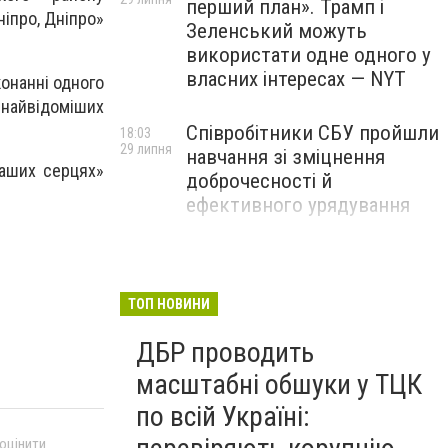
перший план». Трамп і
ніпро, Дніпро»
Зеленський можуть
використати одне одного у
власних інтересах — NYT
конанні одного
 найвідоміших
Співробітники СБУ пройшли
18:03
29 липня
навчання зі зміцнення
наших серцях»
доброчесності й
ефективного урядування
Іран намагався раптово
16:00
29 липня
атакувати американські
війська: у CENTCOM
ТОП НОВИНИ
заявили про перехоплення
ДБР проводить
всіх ракет
масштабні обшуки у ТЦК
по всій Україні:
 оцінити