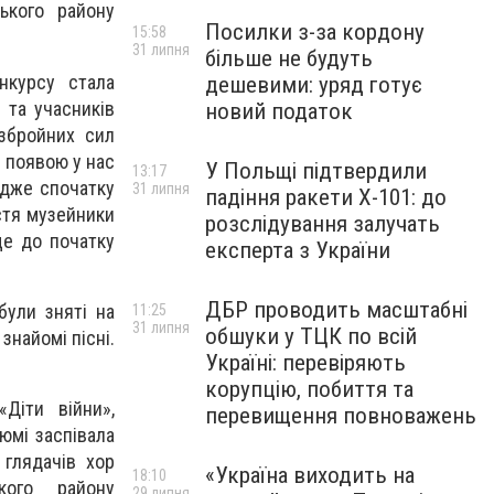
ького району
Посилки з-за кордону
15:58
31 липня
більше не будуть
нкурсу стала
дешевими: уряд готує
 та учасників
новий податок
 збройних сил
з появою у нас
У Польщі підтвердили
13:17
адже спочатку
31 липня
падіння ракети Х-101: до
стя музейники
розслідування залучать
ще до початку
експерта з України
ДБР проводить масштабні
були зняті на
11:25
31 липня
обшуки у ТЦК по всій
знайомі пісні.
Україні: перевіряють
корупцію, побиття та
«Діти війни»,
перевищення повноважень
юмі заспівала
 глядачів хор
«Україна виходить на
18:10
кого району
29 липня