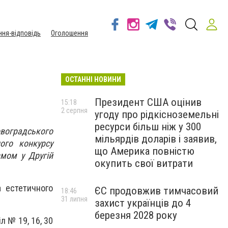
ння-відповідь
Оголошення
ОСТАННІ НОВИНИ
Президент США оцінив
15:18
2 серпня
угоду про рідкісноземельні
ресурси більш ніж у 300
воградського
мільярдів доларів і заявив,
ого конкурсу
що Америка повністю
змом у Другій
окупить свої витрати
а естетичного
ЄС продовжив тимчасовий
18:46
31 липня
захист українців до 4
березня 2028 року
л № 19, 16, 30