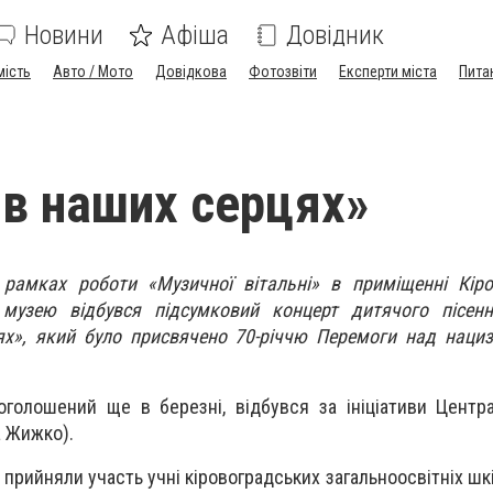
Новини
Афіша
Довідник
мість
Авто / Мото
Довідкова
Фотозвіти
Експерти міста
Пита
 в наших серцях»
рамках роботи «Музичної вітальні» в приміщенні Кіро
музею відбувся підсумковий концерт дитячого пісенн
ях», який було присвячено 70-річчю Перемоги над наци
оголошений ще в березні, відбувся за ініціативи Центр
а Жижко).
прийняли участь учні кіровоградських загальноосвітніх шкі