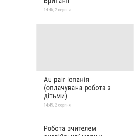
Британії
14:45, 2 серпня
Au pair Іспанія
(оплачувана робота з
дітьми)
14:45, 2 серпня
Робота вчителем