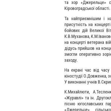
та хор «Джерельце» сі
Кіровоградської області.
Та найприємнішим і н
присутність на концерті
бойових дій Великої Ві
К.В.Муханова, К.М.Іванов
на концерті ветерана ві
дідусь прийшов на конц
змогли оперативно зорі
заходу.
На екрані час від часу
кіностудії О.Довженка, з
У виконанні учнів В.Скрип
К.Михайлюти, А.Теслен
«Журавлі» та ін. Друго
пісню югославських пар
«Джерельце» сільськ