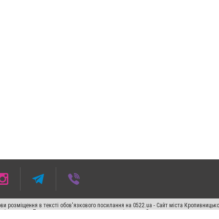
ви розміщення в тексті обов'язкового посилання на 0522.ua - Сайт міста Кропивницьк
кості джерела. Порушення виняткових прав переслідується Законом.