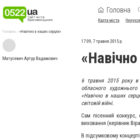
Головна
Карта міста
Нерухо
Головна
«Навічно в наших серцях»
17:09, 7 травня 2015 р.
«Навічно
Матусевич Артур Вадимович
6 травня 2015 року в 
обласного художнього 
«Навічно в наших серц
світовій війні.
Сам пісенний конкурс, 
виховання (керівник Вір
В підсумковому концерті 