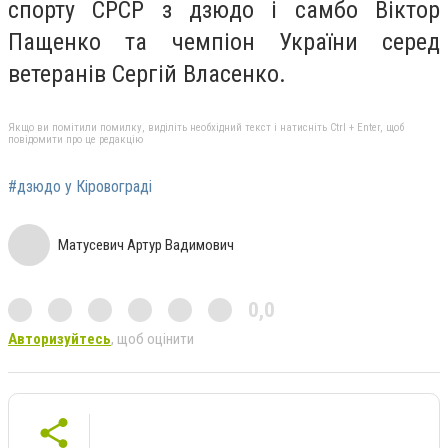
спорту СРСР з дзюдо і самбо Віктор
Пащенко та чемпіон України серед
ветеранів Сергій Власенко.
Якщо ви помітили помилку, виділіть необхідний текст і натисніть Ctrl + Enter, щоб
повідомити про це редакцію
#дзюдо у Кіровограді
Матусевич Артур Вадимович
0,0
Авторизуйтесь
, щоб оцінити