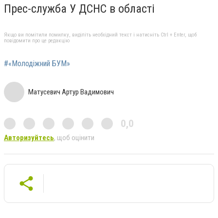
Прес-служба У ДСНС в області
Якщо ви помітили помилку, виділіть необхідний текст і натисніть Ctrl + Enter, щоб
повідомити про це редакцію
#«Молодіжний БУМ»
Матусевич Артур Вадимович
0,0
Авторизуйтесь
, щоб оцінити