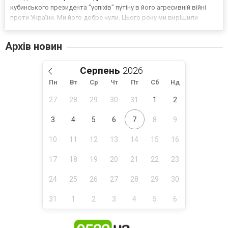
кубинського президента "успіхів" путіну в його агресивній війні
проти України. Ми його добре чули. Цього року ми вирішили
закрити наше посольство в Гавані і знизити рівень наших
дипломатичних відносин. Наш голос не спр...
Архів новин
Серпень
Пн
Вт
Ср
Чт
Пт
Сб
Нд
27
28
29
30
31
1
2
3
4
5
6
7
8
9
10
11
12
13
14
15
16
17
18
19
20
21
22
23
24
25
26
27
28
29
30
31
1
2
3
4
5
6