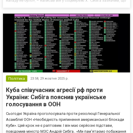
нападу не було», – написав він у соцмережі Х. Сибіга зазначив, що
«із розчаруванням та занепокоєнням звернули увагу на заяви
еміратської, індійської та п...
Політика
23:58,
29 жовтня 2025 р.
Куба співучасник агресії рф проти
України: Сибіга пояснив українське
голосування в ООН
Сьогодні Україна проголосувала проти резолюції Генеральної
Асамблеї ООН «Необхідність припинення американської блокади
Куби». Цей крок не є раптовим. І він має серйозні підстави,
повідомив міністр МЗС Андрій Сибіга.. «Ми пам'ятаємо побажання