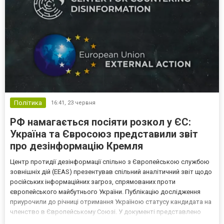
Політика
16:41,
23 червня
РФ намагається посіяти розкол у ЄС:
Україна та Євросоюз представили звіт
про дезінформацію Кремля
Центр протидії дезінформації спільно з Європейською службою
зовнішніх дій (EEAS) презентував спільний аналітичний звіт щодо
російських інформаційних загроз, спрямованих проти
європейського майбутнього України. Публікацію дослідження
приурочили до річниці отримання Україною статусу кандидата на
членство в Європейському Союзі. У документі представлено
аналіз російських пропагандистських кампаній, маніпуляцій та