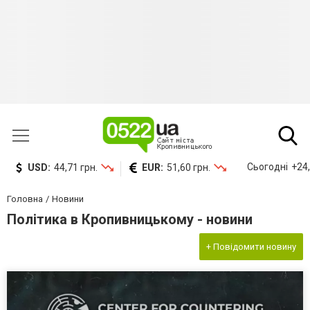
Сьогодні
+24,
USD:
44,71 грн.
EUR:
51,60 грн.
Головна
Новини
Політика в Кропивницькому - новини
+ Повідомити новину