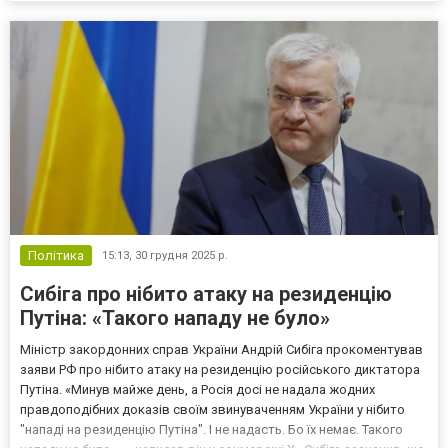
інструментів впливу, які Кремль використовує пр...
Політика
15:13,
30 грудня 2025 р.
Сибіга про нібито атаку на резиденцію
Путіна: «Такого нападу не було»
Міністр закордонних справ України Андрій Сибіга прокоментував
заяви РФ про нібито атаку на резиденцію російського диктатора
Путіна. «Минув майже день, а Росія досі не надала жодних
правдоподібних доказів своїм звинуваченням України у нібито
"нападі на резиденцію Путіна". І не надасть. Бо їх немає. Такого