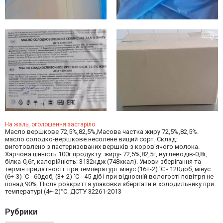
На жаль, оголошення застаріло
Масло вершкове 72,5%,82,5%,Масова частка жиру 72,5%,82,5%.
масло солодко-вершкове несолене вищий сорт. Склад:
виготовлено з пастеризованих вершків з коров'ячого молока.
Харчова цінність 100г продукту: жиру- 72,5%,82,5г, вуглеводів-0,8г,
білка-0,6г, калорійність: 3132кдж (748ккал). Умови зберігання та
термін придатності: при температурі: мінус (16+-2) 'С - 120доб, мінус
(6+-3) 'С - 60доб, (3+-2) 'С - 45 діб і при відносній вологості повітря не
понад 90%. Після розкриття упаковки зберігати в холодильнику при
температурі (4+-2)°С. ДСТУ 32261-2013
Рубрики