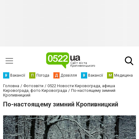
В
Вакансії
П
Погода
Д
Дозвілля
В
Вакансії
М
Медицина
Головна
Фотозвіти
0522 Новости Кировограда, афиша
Кировограда, фото Кировограда
По-настоящему зимний
Кропивницкий
По-настоящему зимний Кропивницкий