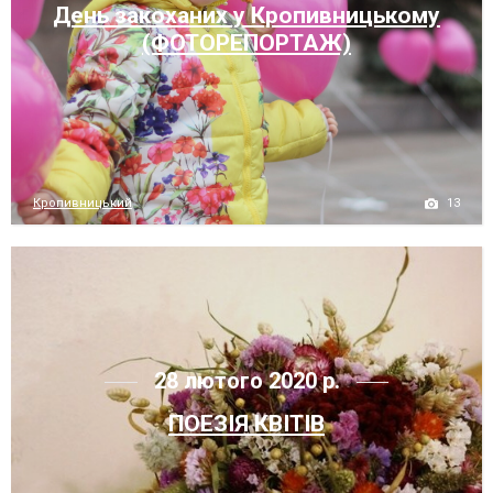
День закоханих у Кропивницькому
(ФОТОРЕПОРТАЖ)
13
Кропивницький
28 лютого 2020 р.
ПОЕЗІЯ КВІТІВ