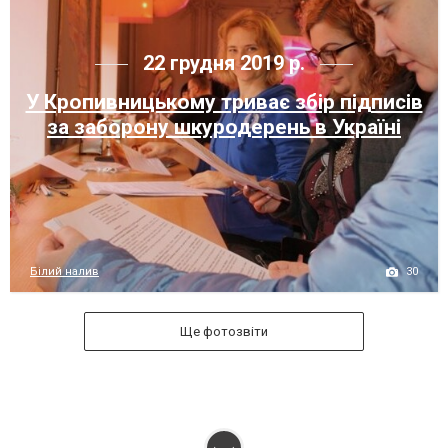
22 грудня 2019 р.
У Кропивницькому триває збір підписів
за заборону шкуродерень в Україні
30
Білий налив
Ще фотозвіти