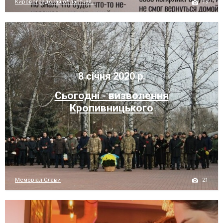
19
Кировоградская областная...
8 січня 2020 р.
Сьогодні - визволення
Кропивницького
21
Меморіал Слави