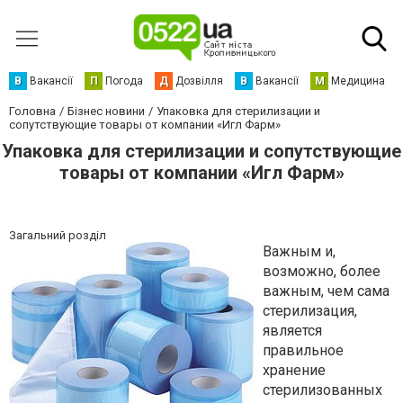
В
Вакансії
П
Погода
Д
Дозвілля
В
Вакансії
М
Медицина
Головна
Бізнес новини
Упаковка для стерилизации и
сопутствующие товары от компании «Игл Фарм»
Упаковка для стерилизации и сопутствующие
товары от компании «Игл Фарм»
Загальний розділ
Важным и,
возможно, более
важным, чем сама
стерилизация,
является
правильное
хранение
стерилизованных