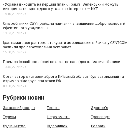
«Україна виходить на перший план». Трамп і Зеленський можуть
використати одне одного у власних інтересах — NYT
18:10,
29 липня
Співробітники СБУ пройшли навчання зі зміцнення доброчесності й
ефективного урядування
18:03,
29 липня
Іран намагався раптово атакувати американські війська: у CENTCOM
заявили про перехоплення всіх ракет
16:00,
29 липня
Прем’єр Іспанії про лісові пожежі: це наслідок кліматичної кризи
10:45,
27 липня
Організатор виставки зброї в Київській області був затриманий та
отримав підозру після атаки РФ
09:00,
27 липня
Рубрики новин
Загальний розділ
Техніка
Здоров'я
Туризм
Нерухомість
Транспорт
Будівництво
Відпочинок
Розваги