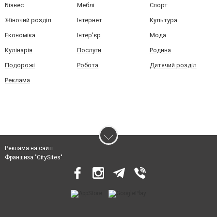
Бізнес
Меблі
Спорт
Жіночий розділ
Інтернет
Культура
Економіка
Інтер'єр
Мода
Кулінарія
Послуги
Родина
Подорожі
Робота
Дитячий розділ
Реклама
Реклама на сайті
Франшиза "CitySites"