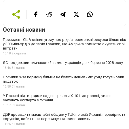
Останні новини
Президент США оцінив угоду про рідкісноземельні ресурси більш ніж
у 300 мільярдів доларів і заявив, що Америка повністю окупить свої
витрати
15:18,
2 серпня
ЄС продовжив тимчасовий захист українців до 4 березня 2028 року
18:46,
31 липня
Посилки з-за кордону більше не будуть дешевими: уряд готує новий
податок
15:58,
31 липня
У Польщі підтвердили падіння ракети Х-101: до розслідування
залучать експерта з України
13:17,
31 липня
ДБР проводить масштабні обшуки у ТЦК по всій Україні: перевіряють
корупцію, побиття та перевищення повноважень
11:25,
31 липня