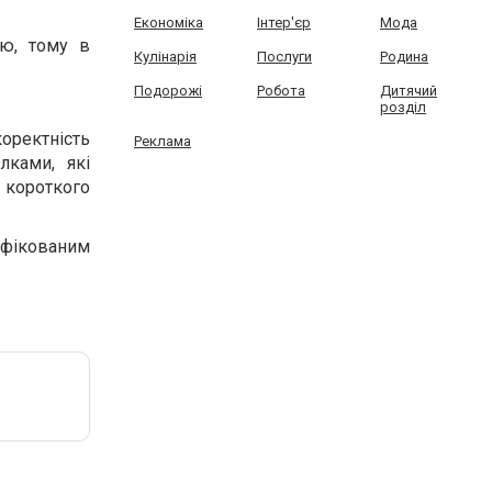
Економіка
Інтер'єр
Мода
ію, тому в
Кулінарія
Послуги
Родина
Подорожі
Робота
Дитячий
розділ
коректність
Реклама
лками, які
 короткого
ліфікованим