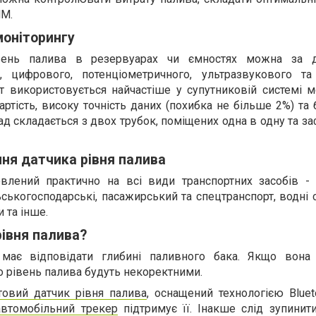
ММ.
моніторингу
івень палива в резервуарах чи ємностях можна за 
о, цифрового, потенціометричного, ультразвукового та
нт використовується найчастіше у супутниковій системі м
артість, високу точність даних (похибка не більше 2%) та
лад складається з двох трубок, поміщених одна в одну та з
ня датчика рівня палива
лений практично на всі види транспортних засобів - 
ьськогосподарські, пасажирський та спецтранспорт, водні с
 та інше.
рівня палива?
має відповідати глибині паливного бака. Якщо вона
о рівень палива будуть некоректними.
товий датчик рівня палива
, оснащений технологією Bluet
автомобільний трекер
підтримує її. Інакше слід зупинит