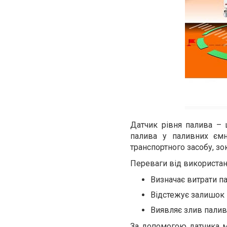
Датчик рівня палива – 
палива у паливних єм
транспортного засобу, з
Переваги від використан
Визначає витрати п
Відстежує залишок 
Виявляє злив палив
За допомогою датчика м