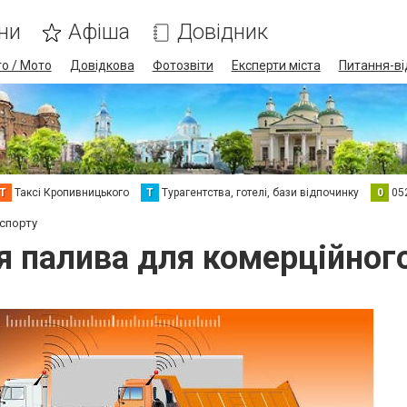
ни
Афіша
Довідник
о / Мото
Довідкова
Фотозвіти
Експерти міста
Питання-ві
Т
Таксі Кропивницького
Т
Турагентства, готелі, бази відпочинку
0
05
нспорту
я палива для комерційног