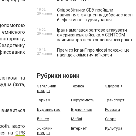
18:03,
Співробітники СБУ пройшли
29 липня
навчання зі зміцнення доброчесності
й ефективного урядування
допомогою
16:00,
Іран намагався раптово атакувати
 ємнісного
29 липня
американські війська: у CENTCOM
оніторингу,
заявили про перехоплення всіх ракет
 бездоганну
10:45,
Прем’єр Іспанії про лісові пожежі: це
афіксованих
27 липня
наслідок кліматичної кризи
Рубрики новин
легкові та
удна (яхта,
Загальний
Техніка
Здоров'я
розділ
Туризм
Нерухомість
Транспорт
Будівництво
Відпочинок
Розваги
 виявиться
Бізнес
Меблі
Спорт
ooth, варто
Жіночий
Інтернет
Культура
ися на
GPS
розділ