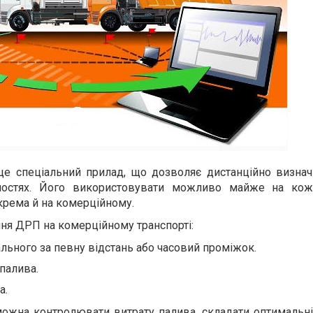
це спеціальний прилад, що дозволяє дистанційно визнач
ностях. Його використовувати можливо майже на кож
окрема й на комерційному.
ня ДРП на комерційному транспорті:
ального за певну відстань або часовий проміжок.
палива.
а.
ожна контролювати витрату палива, складати оптимальн