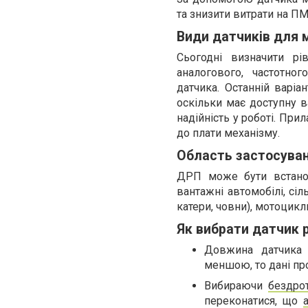
та знизити витрати на П
Види датчиків для 
Сьогодні визначити р
аналогового, частотног
датчика. Останній варіа
оскільки має доступну в
надійність у роботі. При
до плати механізму.
Область застосуван
ДРП може бути встанов
вантажні автомобілі, сіл
катери, човни), мотоцикли
Як вибрати датчик 
Довжина датчика 
меншою, то дані пр
Вибираючи
бездро
переконатися, що