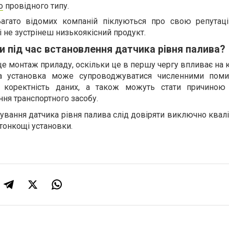
о
провідного типу.
 Багато відомих компаній піклуються про свою репутац
 не зустрінеш низькоякісний продукт.
и під час встановлення датчика рівня палива?
це монтаж приладу, оскільки це в першу чергу впливає на 
на установка може супроводжуватися численними поми
 коректність даних, а також можуть стати причиною
ння транспортного засобу.
ування датчика рівня палива слід довіряти виключно ква
 тонкощі установки.