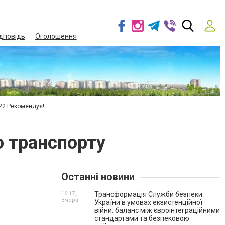
дповідь
Оголошення
22 Рекомендує!
о транспорту
Останні новини
16:17,
Трансформація Служби безпеки
Вчора
України в умовах екзистенційної
війни: баланс між євроінтеграційними
стандартами та безпековою