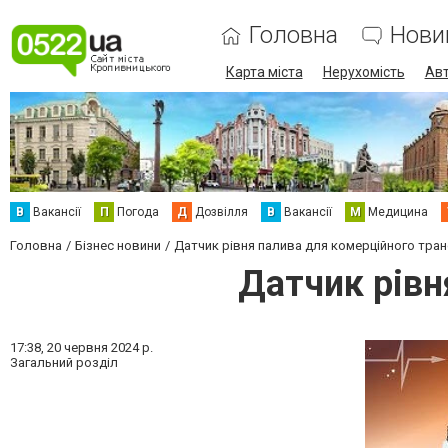
Головна
Нови
Карта міста
Нерухомість
Авт
В
Вакансії
П
Погода
Д
Дозвілля
В
Вакансії
М
Медицина
Головна
Бізнес новини
Датчик рівня палива для комерційного тра
Датчик рівн
17:38,
20 червня 2024 р.
Загальний розділ