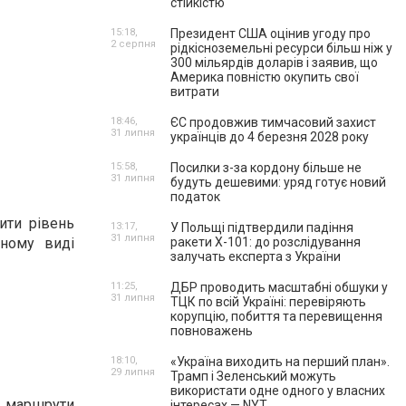
стійкістю
15:18,
Президент США оцінив угоду про
2 серпня
рідкісноземельні ресурси більш ніж у
300 мільярдів доларів і заявив, що
Америка повністю окупить свої
витрати
18:46,
ЄС продовжив тимчасовий захист
31 липня
українців до 4 березня 2028 року
15:58,
Посилки з-за кордону більше не
31 липня
будуть дешевими: уряд готує новий
податок
ити рівень
13:17,
У Польщі підтвердили падіння
31 липня
ному виді
ракети Х-101: до розслідування
залучать експерта з України
11:25,
ДБР проводить масштабні обшуки у
31 липня
ТЦК по всій Україні: перевіряють
корупцію, побиття та перевищення
повноважень
18:10,
«Україна виходить на перший план».
29 липня
Трамп і Зеленський можуть
використати одне одного у власних
і маршрути
інтересах — NYT