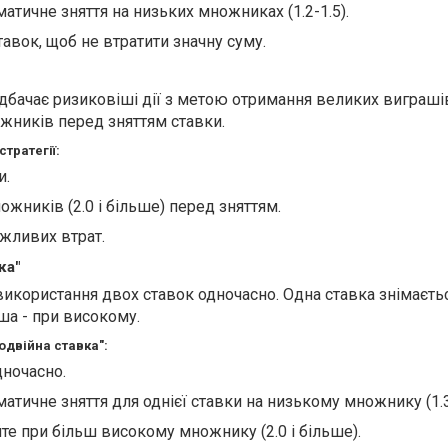
тичне зняття на низьких множниках (1.2-1.5).
авок, щоб не втратити значну суму.
едбачає ризиковіші дії з метою отримання великих виграші
жників перед зняттям ставки.
тратегії:
и.
жників (2.0 і більше) перед зняттям.
ожливих втрат.
ка"
використання двох ставок одночасно. Одна ставка знімаєть
ша - при високому.
одвійна ставка":
дночасно.
тичне зняття для однієї ставки на низькому множнику (1.3-
те при більш високому множнику (2.0 і більше).