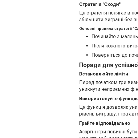
Стратегія "Сходи"
Ця стратегія полягає в 
збільшити виграші без з
Основні правила стратегії "С
Починайте з малень
Після кожного вигр
Поверніться до поча
Поради для успішної
Встановлюйте ліміти
Перед початком гри визна
уникнути неприємних фін
Використовуйте функцію
Ця функція дозволяє уни
рівень виграшу, і гра ав
Грайте відповідально
Азартні ігри повинні бут