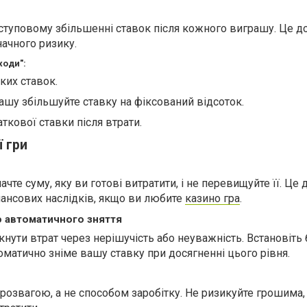
поступовому збільшенні ставок після кожного виграшу. Це д
начного ризику.
ходи":
ких ставок.
ашу збільшуйте ставку на фіксований відсоток.
ткової ставки після втрати.
 гри
чте суму, яку ви готові витратити, і не перевищуйте її. Ц
ансових наслідків, якщо ви любите
казино гра
.
 автоматичного зняття
кнути втрат через нерішучість або неуважність. Встановіть
томатично зніме вашу ставку при досягненні цього рівня.
и розвагою, а не способом заробітку. Не ризикуйте грошима, 