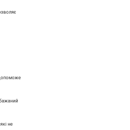
озволяє
е допоможе
 бажаний
які не