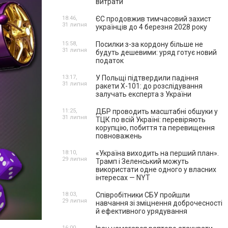
витрати
18:46,
ЄС продовжив тимчасовий захист
31 липня
українців до 4 березня 2028 року
15:58,
Посилки з-за кордону більше не
31 липня
будуть дешевими: уряд готує новий
податок
13:17,
У Польщі підтвердили падіння
31 липня
ракети Х-101: до розслідування
залучать експерта з України
11:25,
ДБР проводить масштабні обшуки у
31 липня
ТЦК по всій Україні: перевіряють
корупцію, побиття та перевищення
повноважень
18:10,
«Україна виходить на перший план».
29 липня
Трамп і Зеленський можуть
використати одне одного у власних
інтересах — NYT
18:03,
Співробітники СБУ пройшли
29 липня
навчання зі зміцнення доброчесності
й ефективного урядування
16:00,