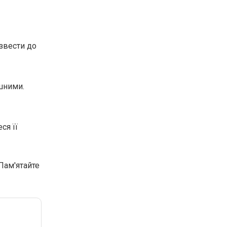
звести до
шними.
ся її
Пам'ятайте