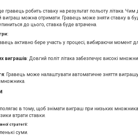
, де гравець робить ставку на результат польоту літака. Чи
ий виграш можна отримати. Гравець може зняти ставку в бу
упиниться до цього, ставка буде втрачена.
гри:
равець активно бере участь у процесі, вибираючи момент дл
х виграшів
: Довгий політ літака забезпечує високі множн
тя
: Гравець може налаштувати автоматичне зняття виграш
 множника.
и
 полягає в тому, щоб знімати виграш при низьких множника
зики втрати ставки.
ної стратегії:
ленькі суми.