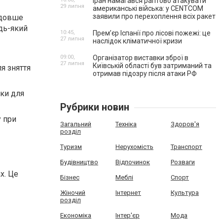
Іран намагався раптово атакувати
29 липня
американські війська: у CENTCOM
заявили про перехоплення всіх ракет
м довше
дь-який
10:45,
Прем’єр Іспанії про лісові пожежі: це
27 липня
наслідок кліматичної кризи
09:00,
Організатор виставки зброї в
27 липня
Київській області був затриманий та
я зняття
отримав підозру після атаки РФ
ики для
Рубрики новин
у при
Загальний
Техніка
Здоров'я
розділ
Туризм
Нерухомість
Транспорт
Будівництво
Відпочинок
Розваги
х. Це
Бізнес
Меблі
Спорт
Жіночий
Інтернет
Культура
розділ
Економіка
Інтер'єр
Мода