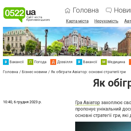
Головна
Нови
Карта міста
Нерухомість
Авт
В
Вакансії
П
Погода
Д
Дозвілля
В
Вакансії
М
Медицина
Головна
Бізнес новини
Як обіграти Авіатор: основні стратегії гри
Як обіг
1
0
:
4
0
,
6
г
р
у
д
н
я
2
0
2
3
р
.
Гра Авіатор
захоплює сво
пропонує унікальний досв
основні стратегії гри, я