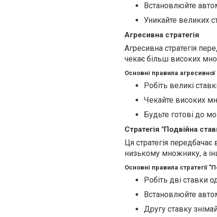
Встановлюйте автома
Уникайте великих ст
Агресивна стратегія
Агресивна стратегія пер
чекає більш високих мно
Основні правила агресивної с
Робіть великі ставк
Чекайте високих мно
Будьте готові до м
Стратегія "Подвійна став
Ця стратегія передбачає 
низькому множнику, а ін
Основні правила стратегії "П
Робіть дві ставки о
Встановлюйте автома
Другу ставку знімай