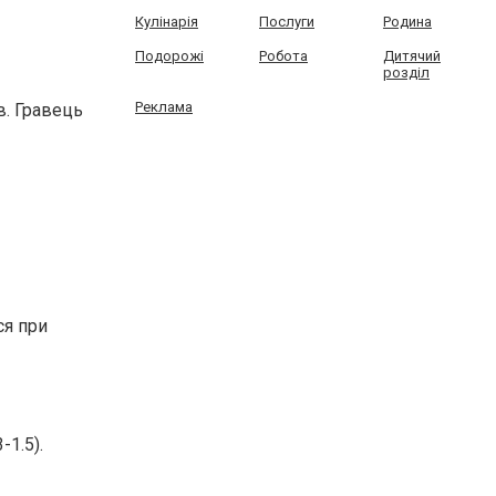
Кулінарія
Послуги
Родина
Подорожі
Робота
Дитячий
розділ
Реклама
в. Гравець
ся при
1.5).