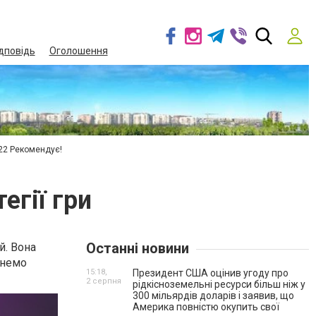
дповідь
Оголошення
22 Рекомендує!
егії гри
Останні новини
й. Вона
янемо
15:18,
Президент США оцінив угоду про
2 серпня
рідкісноземельні ресурси більш ніж у
300 мільярдів доларів і заявив, що
Америка повністю окупить свої