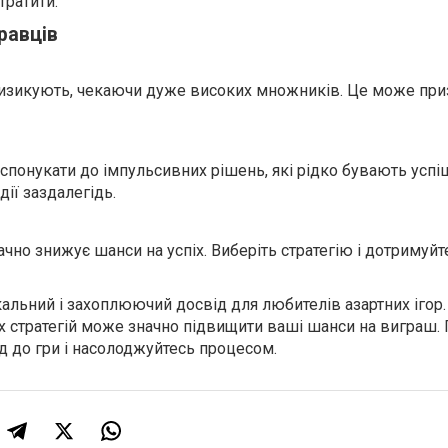
тратити.
равців
ризикують, чекаючи дуже високих множників. Це може при
понукати до імпульсивних рішень, які рідко бувають успі
ії заздалегідь.
значно знижує шанси на успіх. Виберіть стратегію і дотримуйте
кальний і захоплюючий досвід для любителів азартних ігор.
 стратегій може значно підвищити ваші шанси на виграш. 
д до гри і насолоджуйтесь процесом.