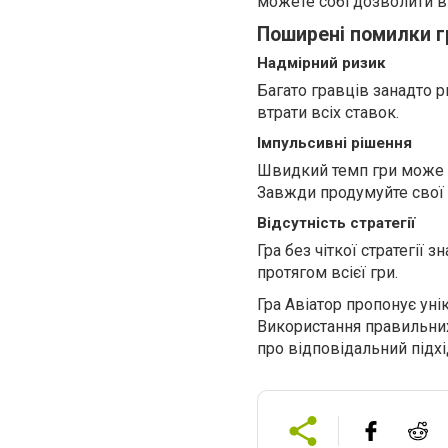
можете собі дозволити в
Поширені помилки г
Надмірний ризик
Багато гравців занадто 
втрати всіх ставок.
Імпульсивні рішення
Швидкий темп гри може с
Завжди продумуйте свої д
Відсутність стратегії
Гра без чіткої стратегії 
протягом всієї гри.
Гра Авіатор пропонує уні
Використання правильних
про відповідальний підхі