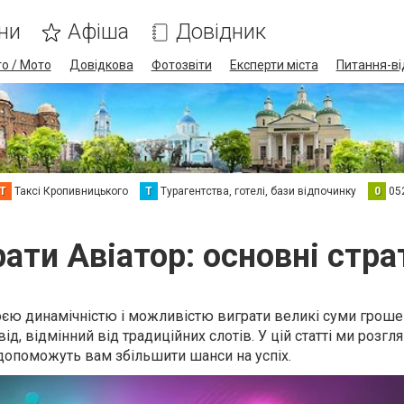
ни
Афіша
Довідник
о / Мото
Довідкова
Фотозвіти
Експерти міста
Питання-ві
Т
Таксі Кропивницького
Т
Турагентства, готелі, бази відпочинку
0
05
рати Авіатор: основні страт
єю динамічністю і можливістю виграти великі суми гроше
ід, відмінний від традиційних слотів. У цій статті ми розгл
кі допоможуть вам збільшити шанси на успіх.