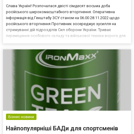
Слава Україні! Розпочалася двісті сімдесят восьма доба
російського широкомасштабного вторгнення. Оперативна
інформація від Генштабу ЗСУ станом на 06.00 28.11.2022 щодо
російського вторгнення Противник зосереджує зусилля на
стримуванні дій підрозділів Сил оборони України. Триває
переміщення особового складу та військової техніки ворога для
комплектування підрозділів, що зазнали втрат. Очікується
перекидання окремих підрозділів противника з території
республ...
Бізнес новини
Найпопулярніші БАДи для спортсменів