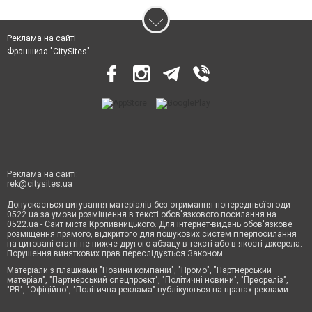
Реклама на сайті
Франшиза "CitySites"
Реклама на сайті:
rek@citysites.ua
Допускається цитування матеріалів без отримання попередньої згоди
0522.ua за умови розміщення в тексті обов'язкового посилання на
0522.ua - Сайт міста Кропивницького. Для інтернет-видань обов'язкове
розміщення прямого, відкритого для пошукових систем гіперпосилання
на цитовані статті не нижче другого абзацу в тексті або в якості джерела.
Порушення виняткових прав переслідується Законом.
Матеріали з плашками "Новини компаній", "Промо", "Партнерський
матеріал", "Партнерський спецпроєкт", "Політичні новини", "Пресреліз",
"PR", "Офіційно", "Політична реклама" публікуються на правах реклами.