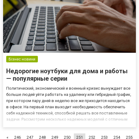
Бізнес новини
Недорогие ноутбуки для дома и работы
— популярные серии
Политический, экономический и военный кризис вынуждает все
больше людей уйти работать на удаленку или гибридный график,
при котором пару дней в неделю все же приходится находиться
в офисе. На первый план выходит необходимость обеспечить
себя надежной техникой, способной решать все поставленные
задачи. Рассмотрим несколько надежных моделей с отличным
соотношением цены и качества исполнения. Общие
характеристики моделей «Начинка» домашней техники должна
«
246
247
248
249
250
251
252
253
254
255
быть...