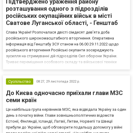
Підтверджено ураження району
розташування одного з підрозділів
російських окупаційних військ в місті
Сватове Луганської області, - Генштаб
Слава Україні! Розпочалася двісті сімдесят дев’ята доба
російського широкомасштабного вторгнення. Оперативна
інформація від Генштабу ЗСУ станом на 06.00 29.11.2022 щодо
російського вторгнення Російські окупанти зосереджують
зусилля на стримуванні дій підрозділів Сил оборони України.
Триває переміщення особового складу та військової техніки
ворога для комплектування підрозділів, що зазнали втрат.
Очікується перекидання окремих підрозділів противника з
терит...
Суспільство
08:27,
29 листопада 2022 р.
До Києва одночасно приїхали глави МЗС
семи країн
Це найбільша група керівників МЗС, яка відвідала Україну за один
день з початку війни. Глави зовнішньополітичних відомств
Естонії, Фінляндії, Ісландії, Латвії, Литви, Норвегії та Швеції
прибули до України, щоб обговорити подальшу допомогу у війні