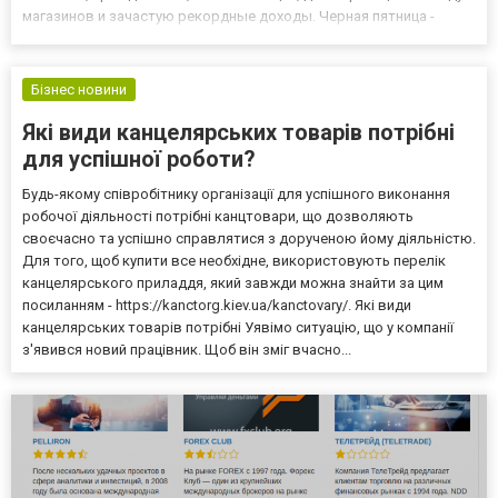
магазинов и зачастую рекордные доходы. Черная пятница -
история В начале стоит отметить, что название Черная пятница
также используется для описания драматического собы...
Бізнес новини
Які види канцелярських товарів потрібні
для успішної роботи?
Будь-якому співробітнику організації для успішного виконання
робочої діяльності потрібні канцтовари, що дозволяють
своєчасно та успішно справлятися з дорученою йому діяльністю.
Для того, щоб купити все необхідне, використовують перелік
канцелярського приладдя, який завжди можна знайти за цим
посиланням - https://kanctorg.kiev.ua/kanctovary/. Які види
канцелярських товарів потрібні Уявімо ситуацію, що у компанії
з'явився новий працівник. Щоб він зміг вчасно...