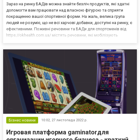
Зараз на ринку БАДів можна знайти безліч продуктів, які здатні
допомогти вам працювати над власною фігурою та сприяти
покращенню вашої спортивної форми. На жаль, велика група
людей не розуміє, що не всі харчові добавки, доступні на ринку, є
ефективними. Поживні речовини та БАДи для спортсменів від
https://okhealth.com.ua/ містять речовини, які мобілізують
організм для більш швидкого спалювання жиру та нарощування
м'язової тканини. Ці харчові добавки продаю...
Бізнес новини
10:02,
27 листопада 2022 р.
Игровая платформа gaminatorдля
организации игорного бизнеса - краткий