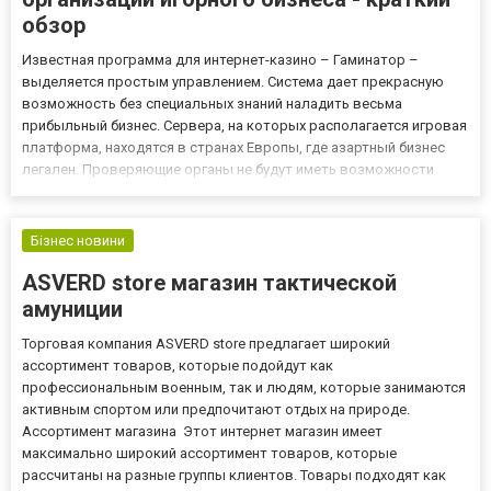
обзор
Известная программа для интернет-казино – Гаминатор –
выделяется простым управлением. Система дает прекрасную
возможность без специальных знаний наладить весьма
прибыльный бизнес. Сервера, на которых располагается игровая
платформа, находятся в странах Европы, где азартный бизнес
легален. Проверяющие органы не будут иметь возможности
предъявить владельцам интернет-клубов какие-либо претензии.
Установив gaminator, возможно максимально быстро окупить
затраты...
Бізнес новини
ASVERD store магазин тактической
амуниции
Торговая компания ASVERD store предлагает широкий
ассортимент товаров, которые подойдут как
профессиональным военным, так и людям, которые занимаются
активным спортом или предпочитают отдых на природе.
Ассортимент магазина Этот интернет магазин имеет
максимально широкий ассортимент товаров, которые
рассчитаны на разные группы клиентов. Товары подходят как