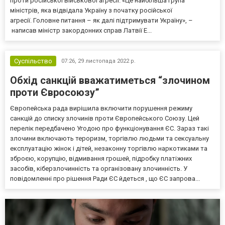
проти російської військової агресії. «Це найбільша група
міністрів, яка відвідала Україну з початку російської
агресії. Головне питання – як далі підтримувати Україну», –
написав міністр закордонних справ Латвії Е...
Суспільство
07:26,
29 листопада 2022 р.
Обхід санкцій вважатиметься “злочином
проти Євросоюзу”
Європейська рада вирішила включити порушення режиму
санкцій до списку злочинів проти Європейського Союзу. Цей
перелік передбачено Угодою про функціонування ЄС. Зараз такі
злочини включають тероризм, торгівлю людьми та сексуальну
експлуатацію жінок і дітей, незаконну торгівлю наркотиками та
зброєю, корупцію, відмивання грошей, підробку платіжних
засобів, кіберзлочинність та організовану злочинність. У
повідомленні про рішення Ради ЄС йдеться , що ЄС запрова...