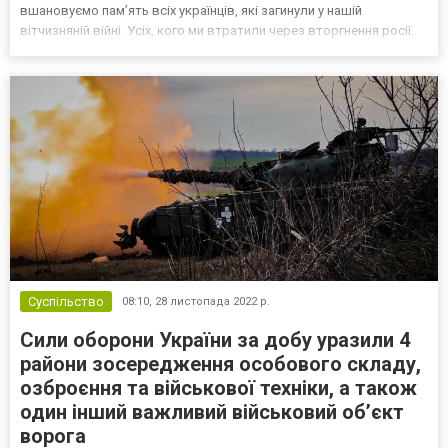
вшановуємо памʼять всіх українців, які загинули у нашій
вітчизняній війні. Усіх, кого ми втратили через вторгнення росії.
Через терор, розвʼязаний окупантами. На всій території нашої
держави ми згадуємо українців, які ві...
Суспільство
08:10,
28 листопада 2022 р.
Сили оборони України за добу уразили 4
райони зосередження особового складу,
озброєння та військової техніки, а також
один інший важливий військовий об’єкт
ворога