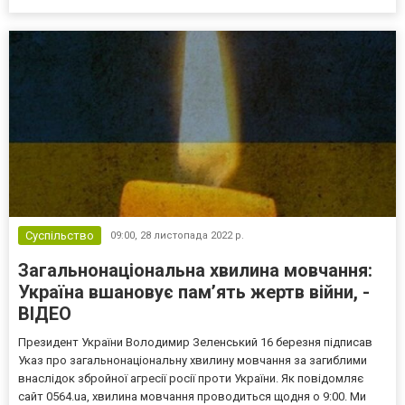
ведення активних бойових дій, на тимчасово окупованих та
звільнених територіях. Найбільше постраждало...
Суспільство
09:00,
28 листопада 2022 р.
Загальнонаціональна хвилина мовчання:
Україна вшановує пам’ять жертв війни, -
ВІДЕО
Президент України Володимир Зеленський 16 березня підписав
Указ про загальнонаціональну хвилину мовчання за загиблими
внаслідок збройної агресії росії проти України. Як повідомляє
сайт 0564.ua, хвилина мовчання проводиться щодня о 9:00. Ми