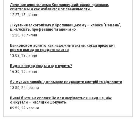
Лечение алкоголизма Кропивницкий: какие признаки,
симптомы и как избавится от зависимости.
12:27,
15 липня
Лікування алкоголізму у Кропивницькому – клініка "Рецена",
ціна/якість, професійно та анонімно
12:26,
15 липня
Банковское золото как надежный актив: когда приходит
время выгодно продать слитки
13:03,
13 липня
Виды спецодежды и где купить?
16:30,
10 липня
Як музика онлайн допомагає покращити настрій та відпочити
13:50,
24 червня
Вчені б'ють на сполох: Земля нагрівається швидше, ніж
очікували — наслідки шокують
09:59,
22 червня