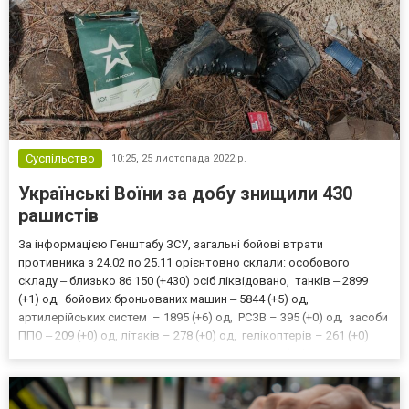
Суспільство
10:25,
25 листопада 2022 р.
Українські Воїни за добу знищили 430
рашистів
За інформацією Генштабу ЗСУ, загальні бойові втрати
противника з 24.02 по 25.11 орієнтовно склали: особового
складу ‒ близько 86 150 (+430) осіб ліквідовано, танків ‒ 2899
(+1) од, бойових броньованих машин ‒ 5844 (+5) од,
артилерійських систем – 1895 (+6) од, РСЗВ – 395 (+0) од, засоби
ППО ‒ 209 (+0) од, літаків – 278 (+0) од, гелікоптерів – 261 (+0)
од, БПЛА оперативно-тактичного рівня – 1553 (+6), крилаті
ракети ‒ 531 (+0), кораблі /катери ‒ 16...