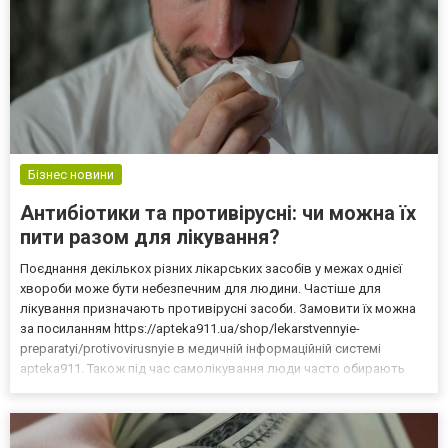
Бізнес новини
Антибіотики та противірусні: чи можна їх
пити разом для лікування?
Поєднання декількох різних лікарських засобів у межах однієї
хвороби може бути небезпечним для людини. Частіше для
лікування призначають противірусні засоби. Замовити їх можна
за посиланням https://apteka911.ua/shop/lekarstvennyie-
preparatyi/protivovirusnyie в медичній інформаційній системі
apteka911. Також під час самолікування люди часто обирають
собі антибіотики, які у певних випадках категорично заборонені.
Що таке антибіотики та як вони працюють? Такі...