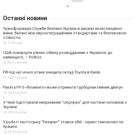
»
Останні новини
Трансформація Служби безпеки України в умовах екзистенційної
війни: баланс між євроінтеграційними стандартами та безпековою
стійкістю
16:17,
Вчора
США повернули рівень обміну розвідданими з Україною до
найвищого, — Politico
12:20,
6 серпня
РФ під час нічної атаки знищила склад Toyota в Києві
12:10,
6 серпня
Ракета FP-5 «Фламінго» може отримати турбореактивний двигун
16:16,
4 серпня
У Чехії підготували неприємний "сюрприз" для частини чоловіків з
України
14:22,
4 серпня
У роботі застосунку "Резерв+" стався збій - сервіс тимчасово не
працює
10:10,
4 серпня