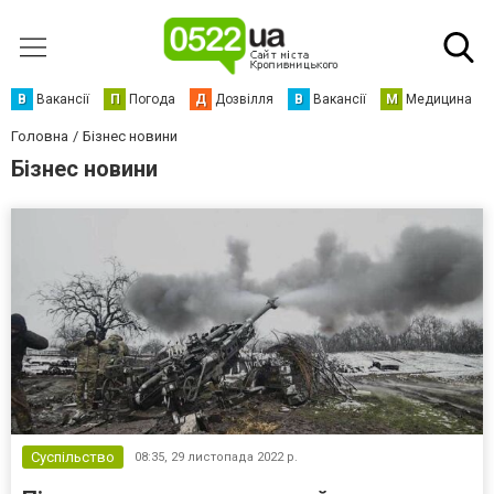
В
Вакансії
П
Погода
Д
Дозвілля
В
Вакансії
М
Медицина
Головна
Бізнес новини
Бізнес новини
Суспільство
08:35,
29 листопада 2022 р.