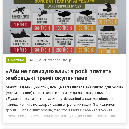
Політика
13:16,
28 листопада 2022 р.
«Аби не повиздихали»: в росії платять
жебрацькі премії окупантами
Мабуть єдина «цінність», яка ще залишилася значущою для росіян
(окрім горілки)) – це гроші. Воно й не дивно. «Мораль»,
«Духовність» та інші загальноцивілізаційні справжні цінності
прийшлися «не ко двору» країні втрачених надій. Залишилися
гроші… …для одних росіян, тих, хто вважає себе «елітою» та
причетний до кремлівського «олімпу». Для інших – жалюгідні
крихти, які «олімпійці» кидають до низу, на «дно» росії, як колись
годували качок на міських ставках м...