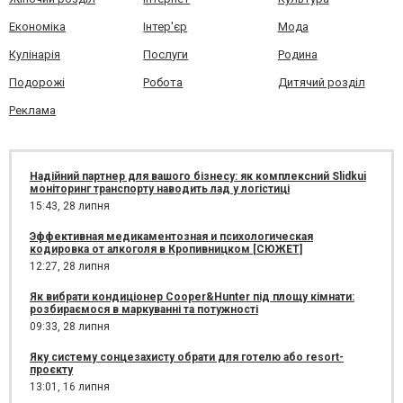
Економіка
Інтер'єр
Мода
Кулінарія
Послуги
Родина
Подорожі
Робота
Дитячий розділ
Реклама
Надійний партнер для вашого бізнесу: як комплексний Slidkui
моніторинг транспорту наводить лад у логістиці
15:43,
28 липня
Эффективная медикаментозная и психологическая
кодировка от алкоголя в Кропивницком [СЮЖЕТ]
12:27,
28 липня
Як вибрати кондиціонер Cooper&Hunter під площу кімнати:
розбираємося в маркуванні та потужності
09:33,
28 липня
Яку систему сонцезахисту обрати для готелю або resort-
проєкту
13:01,
16 липня