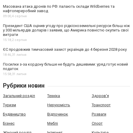
Масована атака дронів по РФ: палають склади Wildberries та
нафтопереробний завод
09:00,
4 серпня
Президент США оцінив угоду про рідкісноземельні ресурси більш ніж
у 300 мільярдів доларів і заявив, що Америка повністю окупить свої
витрати
15:18,
2 серпня
ЄС продовжив тимчасовий захист українців до 4 березня 2028 року
18:46,
31 липня
Посилки з-за кордону більше не будуть дешевими: уряд готує новий
податок
15:58,
31 липня
Рубрики новин
Загальний розділ
Техніка
Здоров'я
Туризм
Нерухомість
Транспорт
Будівництво
Відпочинок
Розваги
Бізнес
Меблі
Спорт
Жіночий розділ
Інтернет
Культура