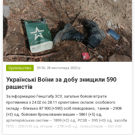
Суспільство
09:50,
28 листопада 2022 р.
Українські Воїни за добу знищили 590
рашистів
За інформацією Генштабу ЗСУ, загальні бойові втрати
противника з 24.02 по 28.11 орієнтовно склали: особового
складу ‒ близько 87 900 (+590) осіб ліквідовано, танків ‒ 2908
(+3) од, бойових броньованих машин ‒ 5861 (+5) од,
артилерійських систем – 1899 (+2) од, РСЗВ – 395 (+0) од, засоби
ППО ‒ 209 (+0) од, літаків – 278 (+0) од, гелікоптерів – 261 (+0)
од, БПЛА оперативно-тактичного рівня – 1555 (+0), крилаті