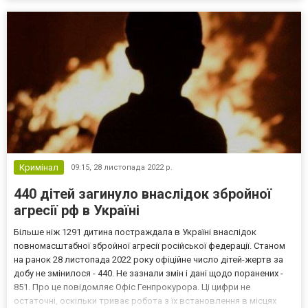
ракети ‒ 531 (+0), кораблі /катери ‒ 16 (...
Кримінал
09:15,
28 листопада 2022 р.
440 дітей загинуло внаслідок збройної
агресії рф в Україні
Більше ніж 1291 дитина постраждала в Україні внаслідок
повномасштабної збройної агресії російської федерації. Станом
на ранок 28 листопада 2022 року офіційне число дітей-жертв за
добу не змінилося - 440. Не зазнали змін і дані щодо поранених -
851. Про це повідомляє Офіс Генпрокурора. Ці цифри не
остаточні, оскільки триває робота з їх встановлення в місцях