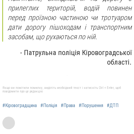
прилеглих територій, водій повинен
перед проїзною частиною чи тротуаром
дати дорогу пішоходам і транспортним
засобам, що рухаються по ній.
-
Патрульна поліція Кіровоградської
області.
Якщо ви помітили помилку, виділіть необхідний текст і натисніть Ctrl + Enter, щоб
повідомити про це редакцію
#Кіровоградщина
#Поліція
#Права
#Порушення
#ДТП