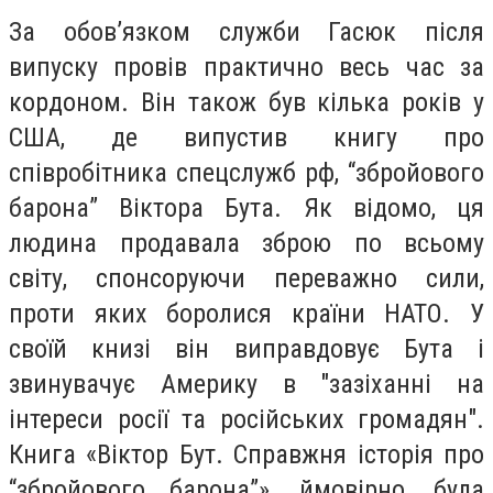
За обов’язком служби Гасюк після
випуску провів практично весь час за
кордоном. Він також був кілька років у
США, де випустив книгу про
співробітника спецслужб рф, “збройового
барона” Віктора Бута. Як відомо, ця
людина продавала зброю по всьому
світу, спонсоруючи переважно сили,
проти яких боролися країни НАТО. У
своїй книзі він виправдовує Бута і
звинувачує Америку в "зазіханні на
інтереси росії та російських громадян".
Книга «Віктор Бут. Справжня історія про
“збройового барона”», ймовірно, була