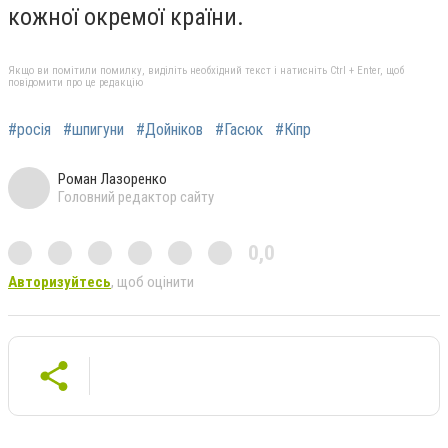
кожної окремої країни.
Якщо ви помітили помилку, виділіть необхідний текст і натисніть Ctrl + Enter, щоб
повідомити про це редакцію
#росія
#шпигуни
#Дойніков
#Гасюк
#Кіпр
Роман Лазоренко
Головний редактор сайту
0,0
Авторизуйтесь
, щоб оцінити