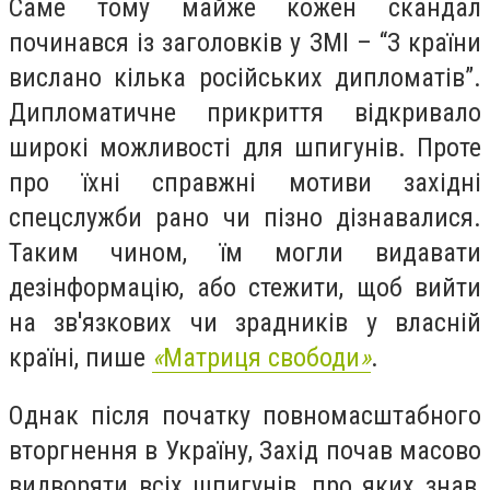
Саме тому майже кожен скандал
починався із заголовків у ЗМІ – “З країни
вислано кілька російських дипломатів”.
Дипломатичне прикриття відкривало
широкі можливості для шпигунів. Проте
про їхні справжні мотиви західні
спецслужби рано чи пізно дізнавалися.
Таким чином, їм могли видавати
дезінформацію, або стежити, щоб вийти
на зв'язкових чи зрадників у власній
країні, пише
«
Матриця свободи
»
.
Однак після початку повномасштабного
вторгнення в Україну, Захід почав масово
видворяти всіх шпигунів, про яких знав,