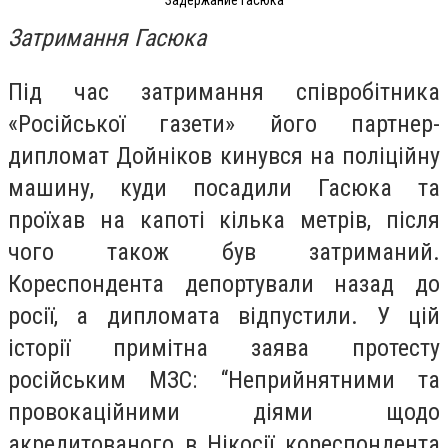
Задержание Гасюка
Затримання Гасюка
Під час затримання співробітника
«Російської газети» його партнер-
дипломат Дойніков кинувся на поліційну
машину, куди посадили Гасюка та
проїхав на капоті кілька метрів, після
чого також був затриманий.
Кореспондента депортували назад до
росії, а дипломата відпустили. У цій
історії примітна заява протесту
російським МЗС: “Неприйнятними та
провокаційними діями щодо
акредитованого в Нікосії кореспондента