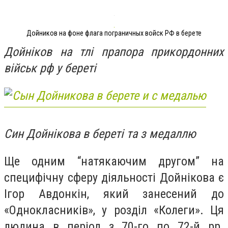
Дойников на фоне флага пограничных войск РФ в берете
Дойніков на тлі прапора прикордонних
військ рф у береті
Син Дойнікова в береті та з медаллю
Ще одним “натякаючим другом” на
специфічну сферу діяльності Дойнікова є
Ігор Авдонкін, який занесений до
«Однокласників», у розділ «Колеги». Ця
людина в період з 70-го по 72-й рр.